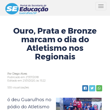
Toggl
navig
Ouro, Prata e Bronze
marcam o dia do
Atletismo nos
Regionais
Por Diego Alves
Publicado em 27/07/2018
Editado em 21/01/2020, às 15:22
555 visualizações
ó deu Guarulhos no
pódio do Atletismo