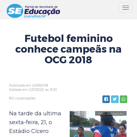
Toggl
navig
Futebol feminino
conhece campeãs na
OCG 2018
Publicado em 24/09/2018
Editado em 21/01/2020, às 13:30
812 visualizações
Na tarde da ultima
sexta-feira, 21, o
Estádio Cícero