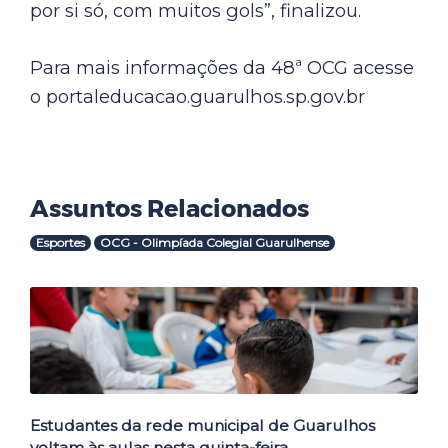
por si só, com muitos gols”, finalizou.
Para mais informações da 48ª OCG acesse
o portaleducacao.guarulhos.sp.gov.br
Assuntos Relacionados
Esportes
OCG - Olimpíada Colegial Guarulhense
Outras Notícias
Estudantes da rede municipal de Guarulhos
voltam às aulas nesta quinta-feira