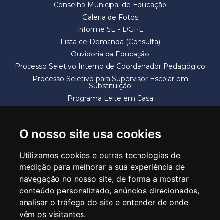
Conselho Municipal de Educação
Galeria de Fotos
Informe SE - DGPE
Lista de Demanda (Consulta)
Ouvidoria da Educação
Processo Seletivo Interno de Coordenador Pedagógico
Processo Seletivo para Supervisor Escolar em
Substituição
Programa Leite em Casa
Solicitação de Vaga
Termos e Condições
O nosso site usa cookies
Utilizamos cookies e outras tecnologias de
medição para melhorar a sua experiência de
navegação no nosso site, de forma a mostrar
conteúdo personalizado, anúncios direcionados,
SECRETARIA DE EDUCAÇÃO
analisar o tráfego do site e entender de onde
Rua Claudino Barbosa, 313 - Macedo - Guarulhos/SP CEP 07113-040
vêm os visitantes.
Central de Atendimento: *55 11 2475-7300