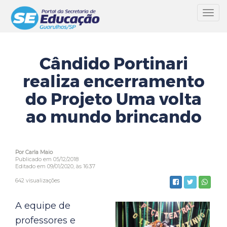
Toggl
navig
Cândido Portinari
realiza encerramento
do Projeto Uma volta
ao mundo brincando
Por Carla Maio
Publicado em 05/12/2018
Editado em 09/01/2020, às 16:37
642 visualizações
A equipe de
professores e