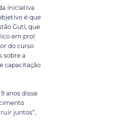
a iniciativa
objetivo é que
tão Guti, que
lico em prol
dor do curso
s sobre a
e capacitação
 9 anos disse
ecimento
uir juntos”,