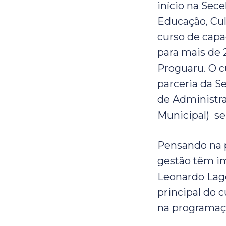
início na Sece
Educação, Cult
curso de capa
para mais de 
Proguaru. O c
parceria da S
de Administra
Municipal) se
Pensando na p
gestão têm im
Leonardo Lago
principal do 
na programação