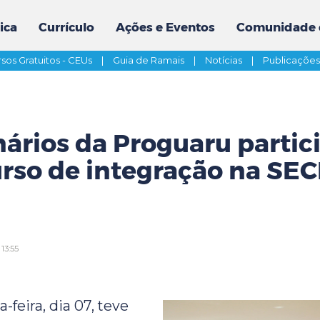
ica
Currículo
Ações e Eventos
Comunidade 
sos Gratuitos - CEUs
|
Guia de Ramais
|
Notícias
|
Publicaçõe
ários da Proguaru parti
rso de integração na SE
13:55
feira, dia 07, teve