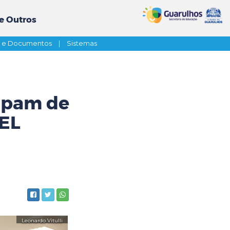
e Outros
s e Documentos
|
Sistemas
cipam de
CEL