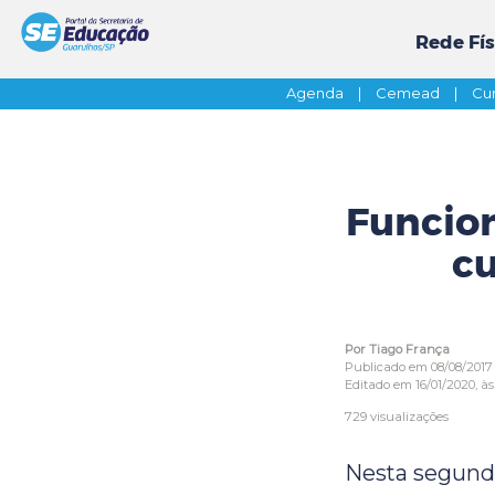
Rede Fís
Agenda
|
Cemead
|
Cur
Funcion
cu
Por Tiago França
Publicado em 08/08/2017
Editado em 16/01/2020, às 
729 visualizações
Nesta segunda-