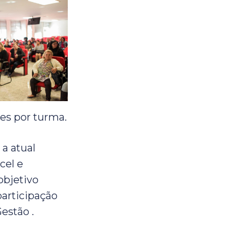
es por turma.
a atual
cel e
objetivo
participação
estão .