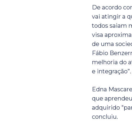
De acordo com
vai atingir a 
todos saiam m
visa aproxima
de uma socied
Fábio Benzerr
melhoria do a
e integração”.
Edna Mascaren
que aprendeu 
adquirido "pa
concluiu.