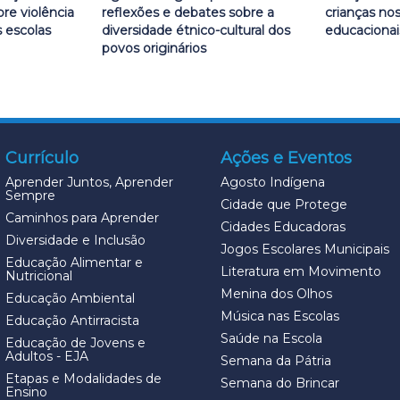
re violência
reflexões e debates sobre a
crianças no
 escolas
diversidade étnico-cultural dos
educacionai
povos originários
Currículo
Ações e Eventos
Aprender Juntos, Aprender
Agosto Indígena
Sempre
Cidade que Protege
Caminhos para Aprender
Cidades Educadoras
Diversidade e Inclusão
Jogos Escolares Municipais
Educação Alimentar e
Literatura em Movimento
Nutricional
Menina dos Olhos
Educação Ambiental
Música nas Escolas
Educação Antirracista
Saúde na Escola
Educação de Jovens e
Adultos - EJA
Semana da Pátria
Etapas e Modalidades de
Semana do Brincar
Ensino