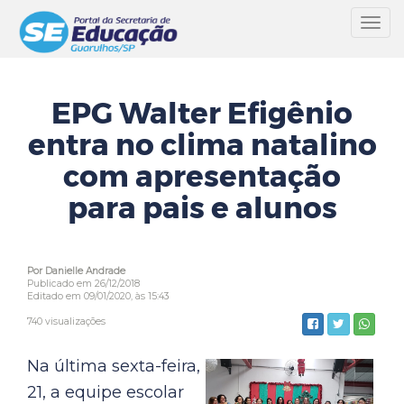
Toggl
navig
EPG Walter Efigênio
entra no clima natalino
com apresentação
para pais e alunos
Por Danielle Andrade
Publicado em 26/12/2018
Editado em 09/01/2020, às 15:43
740 visualizações
Na última sexta-feira,
21, a equipe escolar