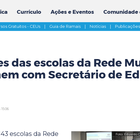
ica
Currículo
Ações e Eventos
Comunidade 
sos Gratuitos - CEUs
|
Guia de Ramais
|
Notícias
|
Publicaçõe
es das escolas da Rede Mu
nem com Secretário de E
 15:06
143 escolas da Rede