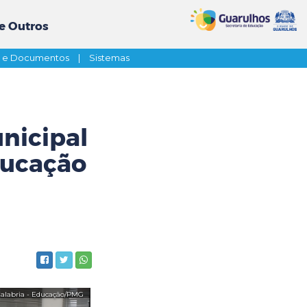
e Outros
s e Documentos
|
Sistemas
nicipal
ducação