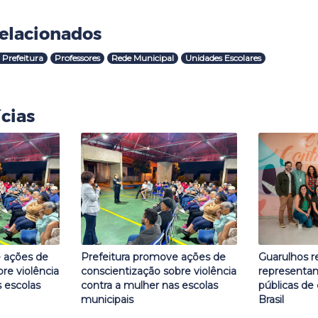
elacionados
 Prefeitura
Professores
Rede Municipal
Unidades Escolares
cias
 ações de
Prefeitura promove ações de
Guarulhos 
re violência
conscientização sobre violência
representan
 escolas
contra a mulher nas escolas
públicas de 
municipais
Brasil