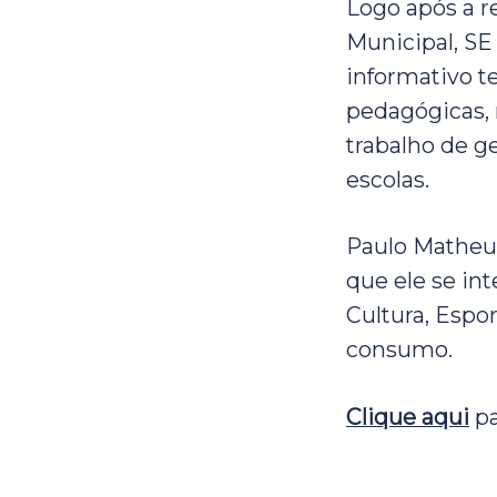
Logo após a r
Municipal, SE 
informativo t
pedagógicas, 
trabalho de g
escolas.
Paulo Matheus
que ele se in
Cultura, Espo
consumo.
Clique aqui
pa