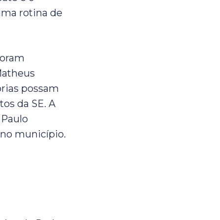
ma rotina de
foram
 Matheus
orias possam
tos da SE. A
 Paulo
 no município.