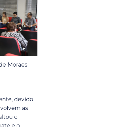
de Moraes,
s
ente, devido
nvolvem as
altou o
bate e o