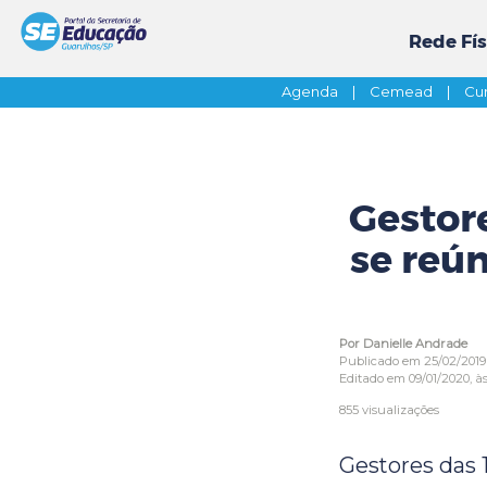
Rede Fís
Agenda
|
Cemead
|
Cur
Gestor
se reú
Por Danielle Andrade
Publicado em 25/02/2019
Editado em 09/01/2020, às
855 visualizações
Gestores das 