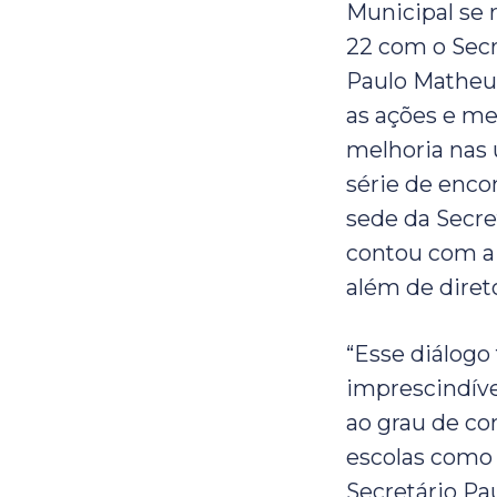
Municipal se 
22 com o Secr
Paulo Matheus
as ações e me
melhoria nas 
série de enco
sede da Secre
contou com a
além de diret
“Esse diálog
imprescindíve
ao grau de c
escolas como 
Secretário Pa