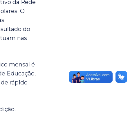
ativo da Rede
olares. O
as
esultado do
 atuam nas
ico mensal é
 de Educação,
 de rápido
dição.