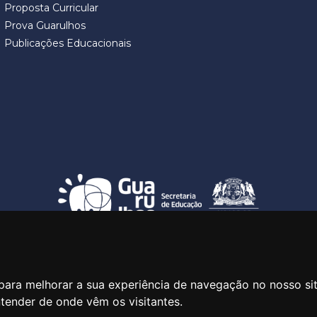
Proposta Curricular
Prova Guarulhos
Publicações Educacionais
SECRETARIA DE EDUCAÇÃO
ua Claudino Barbosa, 313 - Macedo - Guarulhos/SP CEP 07113-0
para melhorar a sua experiência de navegação no nosso si
ntender de onde vêm os visitantes.
Central de Atendimento: *55 11 2475-7300