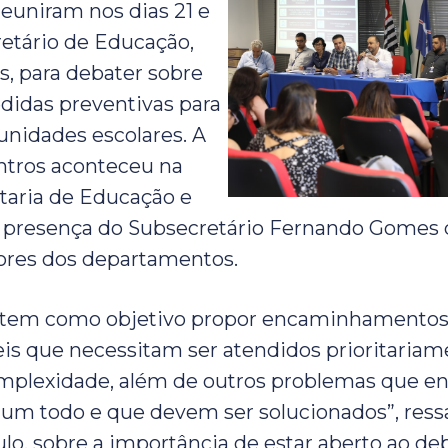
reuniram nos dias 21 e
etário de Educação,
, para debater sobre
didas preventivas para
unidades escolares. A
ntros aconteceu na
taria de Educação e
 presença do Subsecretário Fernando Gomes 
ores dos departamentos.
o tem como objetivo propor encaminhamento
is que necessitam ser atendidos prioritariam
omplexidade, além de outros problemas que e
um todo e que devem ser solucionados”, ress
ulo, sobre a importância de estar aberto ao de