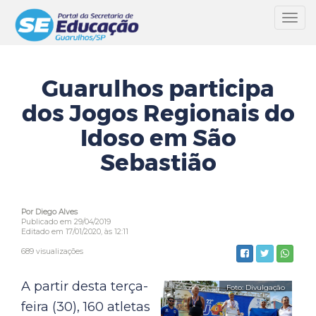
Toggl
navig
Guarulhos participa
dos Jogos Regionais do
Idoso em São
Sebastião
Por Diego Alves
Publicado em 29/04/2019
Editado em 17/01/2020, às 12:11
689 visualizações
A partir desta terça-
feira (30), 160 atletas