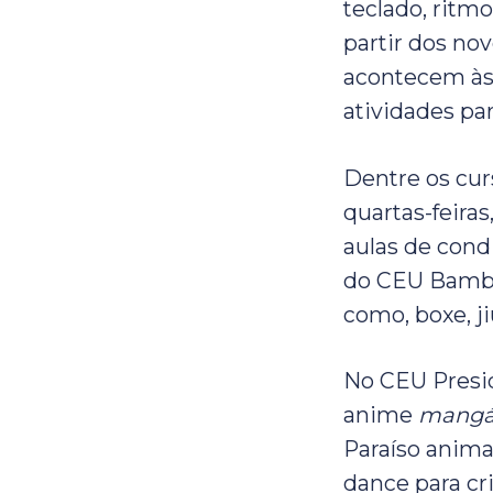
teclado, ritmo
partir dos no
acontecem às 
atividades par
Dentre os cur
quartas-feiras
aulas de condi
do CEU Bambi 
como, boxe, ji
No CEU Presi
anime
mangá
Paraíso anima
dance para cri