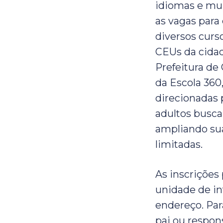
idiomas e mui
as vagas para
diversos curs
CEUs da cidade
Prefeitura de
da Escola 360,
direcionadas p
adultos busca
ampliando suas
limitadas.
As inscrições
unidade de in
endereço. Par
pai ou respons