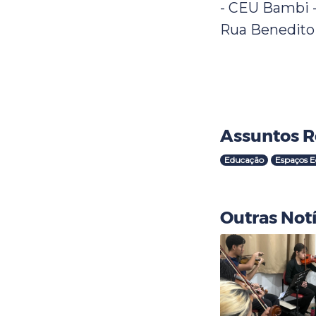
- CEU Bambi 
Rua Benedito 
Assuntos R
Educação
Espaços E
Outras Notí