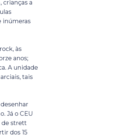
, crianças a
ulas
de inúmeras
rock, às
orze anos;
ica. A unidade
ciais, tais
 desenhar
ão. Já o CEU
de strett
tir dos 15