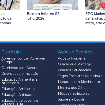
tra
Boletim Informe SE -
EPG Marlen
ação de
julho_2026
de família
 cordas
afeto, arte
Currículo
Ações e Eventos
Aprender Juntos, Aprender
Agosto Indígena
Sempre
Cidade que Protege
Caminhos para Aprender
Cidades Educadoras
Diversidade e Inclusão
Jogos Escolares Municipais
Educação Alimentar e
Literatura em Movimento
Nutricional
Menina dos Olhos
Educação Ambiental
Música nas Escolas
Educação Antirracista
Saúde na Escola
Educação de Jovens e
Adultos - EJA