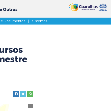
e Outros
s e Documentos
|
Sistemas
cursos
emestre