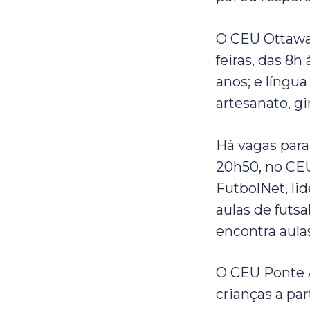
O CEU Ottawa–
feiras, das 8h
anos; e língua
artesanato, gi
Há vagas para 
20h50, no CE
FutbolNet, li
aulas de futs
encontra aula
O CEU Ponte Al
crianças a pa