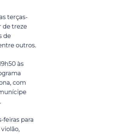
as terças-
r de treze
s de
entre outros.
 19h50 às
rograma
lona, com
 munícipe
.
-feiras para
violão,