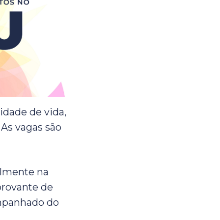
idade de vida,
 As vagas são
almente na
provante de
ompanhado do