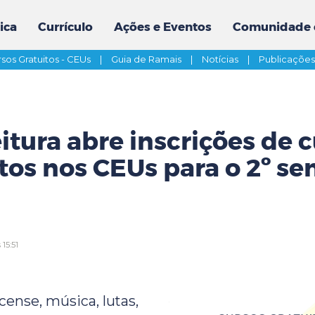
ica
Currículo
Ações e Eventos
Comunidade 
sos Gratuitos - CEUs
|
Guia de Ramais
|
Notícias
|
Publicaçõe
itura abre inscrições de 
tos nos CEUs para o 2º s
15:51
rcense, música, lutas,