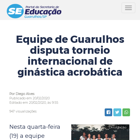
Toggl
navig
Equipe de Guarulhos
disputa torneio
internacional de
ginástica acrobática
Por Diego Alves
Publicado em 20/02/2020
Editado em 20/02/2020, às 9:55
947 visualizações
Nesta quarta-feira
(19) a equipe