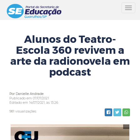
Toggl
navig
Alunos do Teatro-
Escola 360 revivem a
arte da radionovela em
podcast
Por Danielle Andrade
Publicado em 07/07/2021
Editado em 14/07/2021, às 13:26
981 visualizações