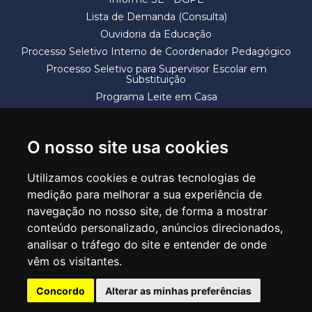
Lista de Demanda (Consulta)
Ouvidoria da Educação
Processo Seletivo Interno de Coordenador Pedagógico
Processo Seletivo para Supervisor Escolar em
Substituição
Programa Leite em Casa
Solicitação de Vaga
Termos e Condições
O nosso site usa cookies
Utilizamos cookies e outras tecnologias de
medição para melhorar a sua experiência de
navegação no nosso site, de forma a mostrar
conteúdo personalizado, anúncios direcionados,
SECRETARIA DE EDUCAÇÃO
analisar o tráfego do site e entender de onde
Rua Claudino Barbosa, 313 - Macedo - Guarulhos/SP CEP 07113-040
vêm os visitantes.
Central de Atendimento: *55 11 2475-7300
Concordo
Alterar as minhas preferências