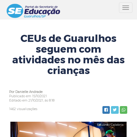
Toggl
navig
CEUs de Guarulhos
seguem com
atividades no mês das
crianças
Por Danielle Andrade
Publicado em 15/10/2021
Editado em 21/10/2021, às 8:18
1462 visualizações