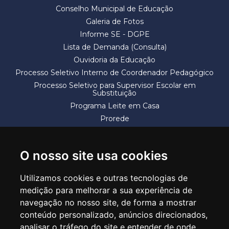
Conselho Municipal de Educação
Galeria de Fotos
Informe SE - DGPE
Lista de Demanda (Consulta)
Ouvidoria da Educação
Processo Seletivo Interno de Coordenador Pedagógico
Processo Seletivo para Supervisor Escolar em
Substituição
Programa Leite em Casa
Prorede
Solicitação de Vaga
Termos e Condições
O nosso site usa cookies
Utilizamos cookies e outras tecnologias de
medição para melhorar a sua experiência de
navegação no nosso site, de forma a mostrar
conteúdo personalizado, anúncios direcionados,
SECRETARIA DE EDUCAÇÃO
analisar o tráfego do site e entender de onde
Rua Claudino Barbosa, 313 - Macedo - Guarulhos/SP CEP 07113-040