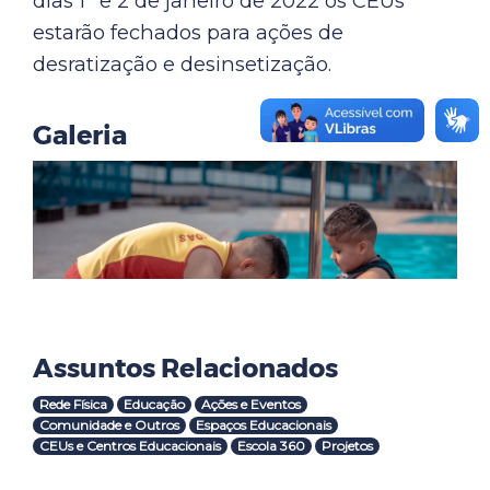
dias 1º e 2 de janeiro de 2022 os CEUs
estarão fechados para ações de
desratização e desinsetização.
Galeria
Assuntos Relacionados
Rede Física
Educação
Ações e Eventos
Comunidade e Outros
Espaços Educacionais
CEUs e Centros Educacionais
Escola 360
Projetos