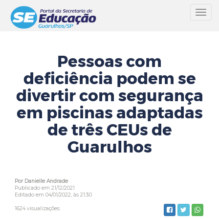
Toggl
navig
Pessoas com
deficiência podem se
divertir com segurança
em piscinas adaptadas
de três CEUs de
Guarulhos
Por Danielle Andrade
Publicado em 21/12/2021
Editado em 04/01/2022, às 21:30
1624 visualizações