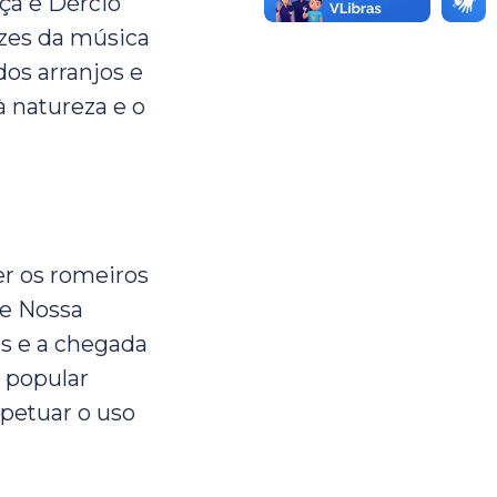
nça e Dércio
ízes da música
dos arranjos e
 natureza e o
r os romeiros
de Nossa
as e a chegada
a popular
rpetuar o uso