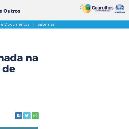
e Outros
s e Documentos
|
Sistemas
rmada na
 de