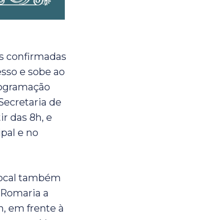
es confirmadas
sso e sobe ao
programação
 Secretaria de
ir das 8h, e
pal e no
 local também
ª Romaria a
, em frente à