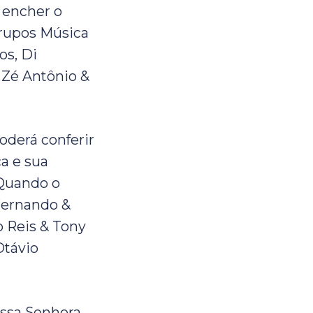
a encher o
grupos Música
os, Di
, Zé Antônio &
derá conferir
a e sua
Quando o
Fernando &
o Reis & Tony
Otávio
ossa Senhora