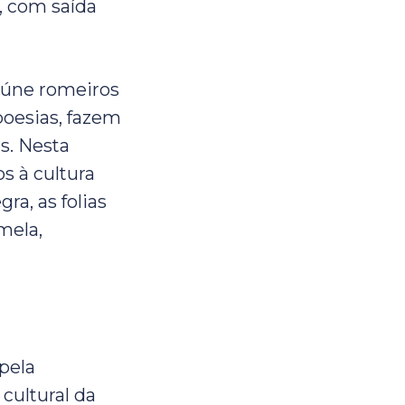
, com saída
reúne romeiros
poesias, fazem
s. Nesta
s à cultura
ra, as folias
mela,
 pela
cultural da