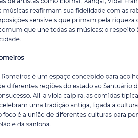
as de artistas como Elomar, Xangai, Vidal Fra
 músicas reafirmam sua fidelidade com as ra
omposições sensíveis que primam pela riqueza 
omum que une todas as músicas: o respeito à
cidade.
omeiros
 Romeiros é um espaço concebido para acolhe
 diferentes regiões do estado ao Santuário 
sucesso. Ali, a viola caipira, as comidas típic
 celebram uma tradição antiga, ligada à cultur
o foco é a união de diferentes culturas para pe
iolão e da sanfona.