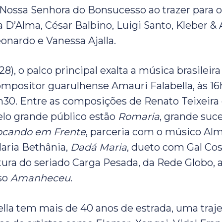
 Nossa Senhora do Bonsucesso ao trazer para o
ia D’Alma, César Balbino, Luigi Santo, Kleber & A
eonardo e Vanessa Ajalla.
8), o palco principal exalta a música brasilei
ompositor guarulhense Amauri Falabella, às 16
19h30. Entre as composições de Renato Teixeira
lo grande público estão
Romaria
, grande suc
ocando em Frente
, parceria com o músico Alm
aria Bethânia,
Dadá Maria
, dueto com Gal Cos
ura do seriado Carga Pesada, da Rede Globo, 
so
Amanheceu
.
lla tem mais de 40 anos de estrada, uma traje