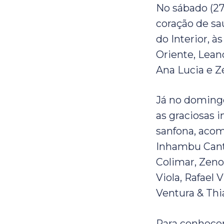
No sábado (27
coração de sa
do Interior, à
Oriente, Lean
Ana Lucia e Z
Já no domingo
as graciosas 
sanfona, aco
Inhambu Cant
Colimar, Zeno
Viola, Rafael 
Ventura & Thi
Para conhecer