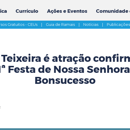
ica
Currículo
Ações e Eventos
Comunidade 
sos Gratuitos - CEUs
|
Guia de Ramais
|
Notícias
|
Publicaçõe
Teixeira é atração confi
1ª Festa de Nossa Senhora
Bonsucesso
2