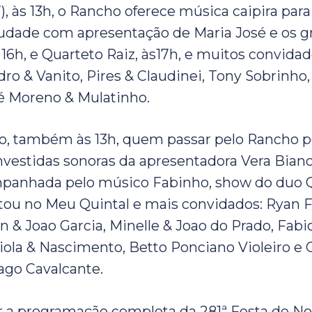
), às 13h, o Rancho oferece música caipira par
udade com apresentação de Maria José e os 
s 16h, e Quarteto Raiz, às17h, e muitos convidad
dro & Vanito, Pires & Claudinei, Tony Sobrinho
é Moreno & Mulatinho.
, também às 13h, quem passar pelo Rancho po
investidas sonoras da apresentadora Vera Bianc
mpanhada pelo músico Fabinho, show do duo 
ou no Meu Quintal e mais convidados: Ryan 
n & Joao Garcia, Minelle & Joao do Prado, Fabi
Viola & Nascimento, Betto Ponciano Violeiro e 
ago Cavalcante.
 a programação completa da 281ª Festa de N