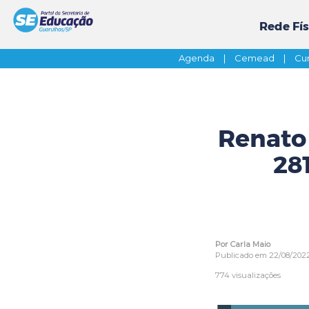
Rede Fís
Agenda
|
Cemead
|
Cur
Renato 
28
Por Carla Maio
Publicado em 22/08/202
774 visualizações