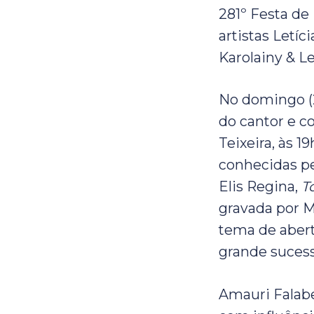
281º Festa de
artistas Letíc
Karolainy & L
No domingo (2
do cantor e c
Teixeira, às 
conhecidas pe
Elis Regina,
T
gravada por M
tema de abert
grande suces
Amauri Falabe