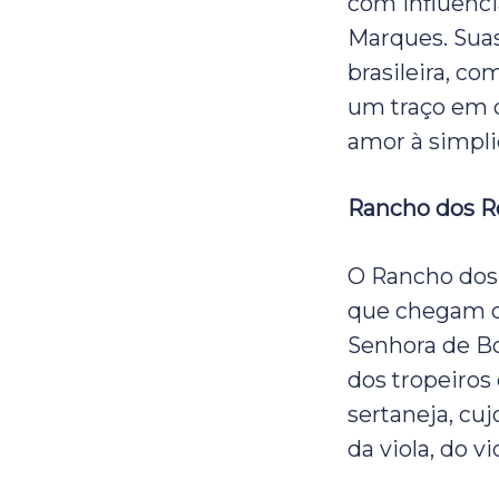
com influênci
Marques. Suas
brasileira, c
um traço em c
amor à simpli
Rancho dos R
O Rancho dos
que chegam de
Senhora de Bon
dos tropeiros
sertaneja, cuj
da viola, do v