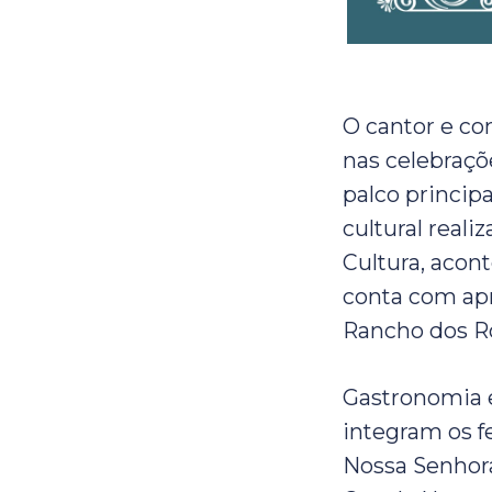
O cantor e co
nas celebraçõ
palco princip
cultural reali
Cultura, acont
conta com apr
Rancho dos R
Gastronomia e
integram os fe
Nossa Senhora