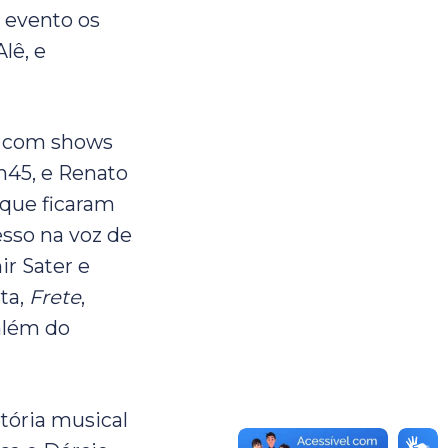
 evento os
lê, e
ra com shows
h45, e Renato
 que ficaram
esso na voz de
ir Sater e
ta,
Frete
,
além do
tória musical