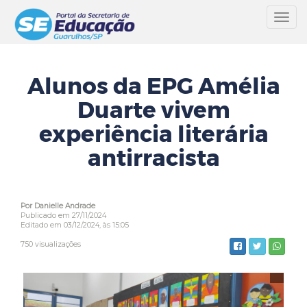
Toggl
navig
Alunos da EPG Amélia
Duarte vivem
experiência literária
antirracista
Por Danielle Andrade
Publicado em 27/11/2024
Editado em 03/12/2024, às 15:05
750 visualizações