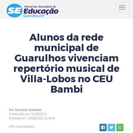
Toggl
navig
Alunos da rede
municipal de
Guarulhos vivenciam
repertório musical de
Villa-Lobos no CEU
Bambi
Por Danielle Andrade
Publicado em 12/08/2025
Editado em 15/08/2025, às 8:45
419 visualizações