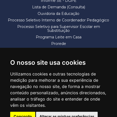
Informe SE - DGPE
Lista de Demanda (Consulta)
Ouvidoria da Educação
Processo Seletivo Interno de Coordenador Pedagógico
Processo Seletivo para Supervisor Escolar em
Substituição
Programa Leite em Casa
Prorede
Solicitação de Vaga
Termos e Condições
O nosso site usa cookies
Utilizamos cookies e outras tecnologias de
medição para melhorar a sua experiência de
navegação no nosso site, de forma a mostrar
conteúdo personalizado, anúncios direcionados,
SECRETARIA DE EDUCAÇÃO
analisar o tráfego do site e entender de onde
Rua Claudino Barbosa, 313 - Macedo - Guarulhos/SP CEP 07113-040
vêm os visitantes.
Central de Atendimento: *55 11 2475-7300
Concordo
Alterar as minhas preferências