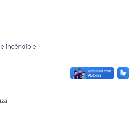
e incêndio e
a
uza