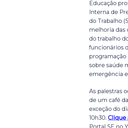
Educação pr
Interna de Pr
do Trabalho (
melhoria das 
do trabalho d
funcionários d
programação 
sobre saúde m
emergência e
As palestras 
de um café da
exceção do dia
10h30.
Clique
Portal SE no 