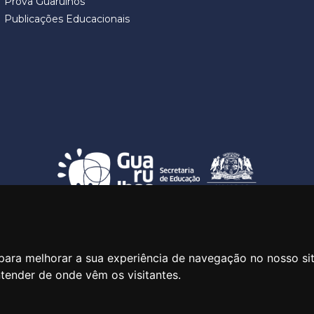
Prova Guarulhos
Publicações Educacionais
SECRETARIA DE EDUCAÇÃO
ua Claudino Barbosa, 313 - Macedo - Guarulhos/SP CEP 07113-0
para melhorar a sua experiência de navegação no nosso si
ntender de onde vêm os visitantes.
Central de Atendimento: *55 11 2475-7300