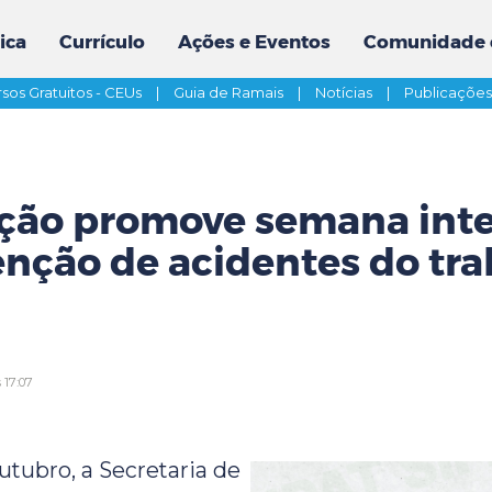
ica
Currículo
Ações e Eventos
Comunidade 
sos Gratuitos - CEUs
|
Guia de Ramais
|
Notícias
|
Publicaçõe
ção promove semana inte
nção de acidentes do tr
 17:07
utubro, a Secretaria de