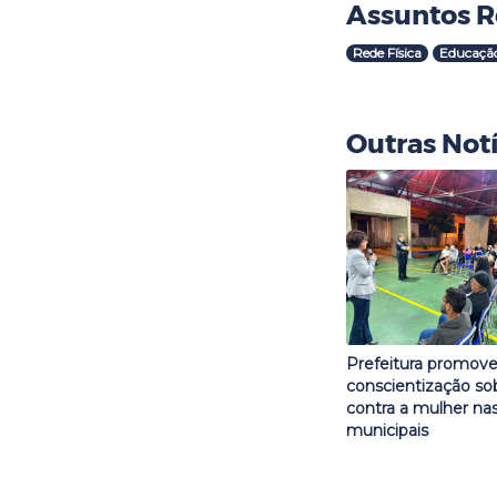
Assuntos R
Rede Física
Educaçã
Outras Notí
Prefeitura promove
conscientização sob
contra a mulher nas
municipais