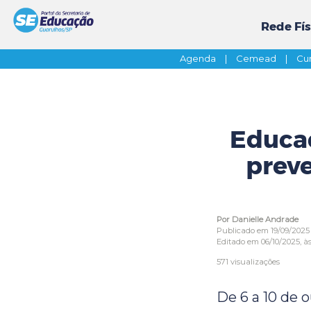
Rede Fís
Agenda
|
Cemead
|
Cur
Educa
preve
Por Danielle Andrade
Publicado em 19/09/2025
Editado em 06/10/2025, às
571 visualizações
De 6 a 10 de o