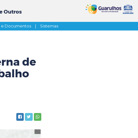
e Outros
s e Documentos
|
Sistemas
rna de
abalho