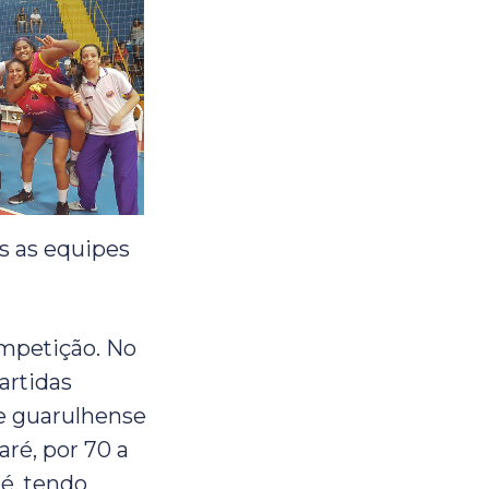
s as equipes
ompetição. No
artidas
pe guarulhense
ré, por 70 a
ré, tendo