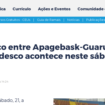
ica
Currículo
Ações e Eventos
Comunidade 
sos Gratuitos - CEUs
|
Guia de Ramais
|
Notícias
|
Publicaçõe
co entre Apagebask-Guar
desco acontece neste sá
s 14:24
bado, 21, a