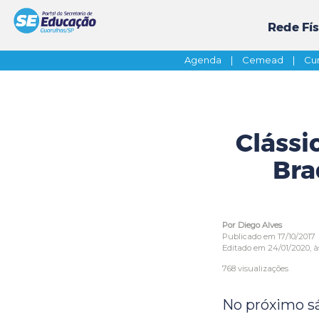
Rede Fís
Agenda
|
Cemead
|
Cur
Clássi
Bra
Por Diego Alves
Publicado em 17/10/2017
Editado em 24/01/2020, à
768 visualizações
No próximo sá