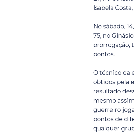
Isabela Costa
No sábado, 14
75, no Ginásio
prorrogação, 
pontos.
O técnico da 
obtidos pela 
resultado des
mesmo assim 
guerreiro jog
pontos de dif
qualquer gru