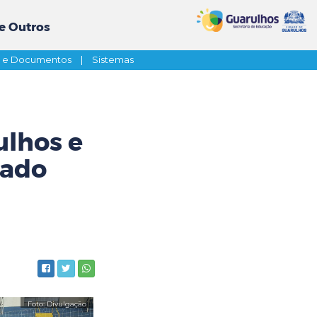
e Outros
s e Documentos
|
Sistemas
ulhos e
bado