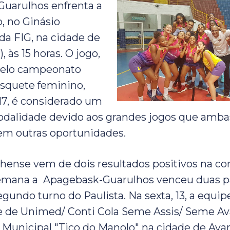
arulhos enfrenta a
, no Ginásio
 da FIG, na cidade de
, às 15 horas. O jogo,
 pelo campeonato
asquete feminino,
17, é considerado um
odalidade devido aos grandes jogos que amba
 em outras oportunidades.
hense vem de dois resultados positivos na c
 semana a Apagebask-Guarulhos venceu duas p
egundo turno do Paulista. Na sexta, 13, a equi
 de Unimed/ Conti Cola Seme Assis/ Seme Ava
o Municipal "Tico do Manolo" na cidade de Ava