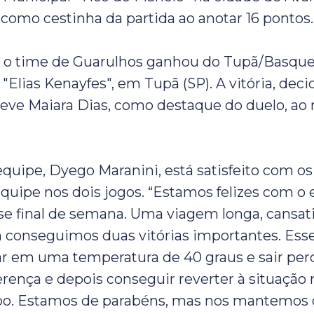
, como cestinha da partida ao anotar 16 pontos.
, o time de Guarulhos ganhou do Tupã/Basque
 "Elias Kenayfes", em Tupã (SP). A vitória, deci
teve Maiara Dias, como destaque do duelo, ao 
equipe, Dyego Maranini, está satisfeito com os
equipe nos dois jogos. “Estamos felizes com o 
se final de semana. Uma viagem longa, cansa
conseguimos duas vitórias importantes. Ess
ar em uma temperatura de 40 graus e sair pe
erença e depois conseguir reverter à situação 
po. Estamos de parabéns, mas nos mantemos 