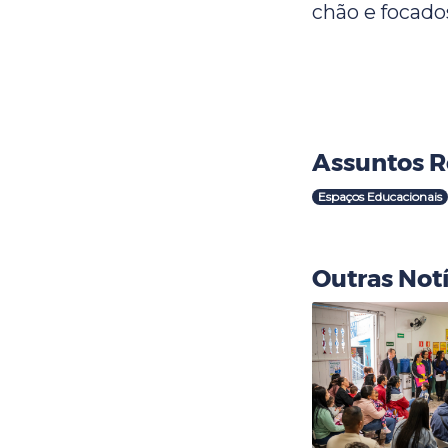
chão e focad
Assuntos R
Espaços Educacionais
Outras Notí