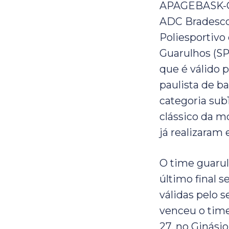
APAGEBASK-Gu
ADC Bradesco
Poliesportivo
Guarulhos (SP)
que é válido
paulista de b
categoria sub
clássico da m
já realizaram
O time guarul
último final
válidas pelo s
venceu o time
27, no Ginási