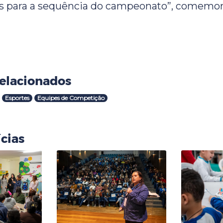
os para a sequência do campeonato”, comemor
elacionados
Esportes
Equipes de Competição
cias