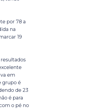
te por 78 a
dida na
marcar 19
 resultados
excelente
tiva em
e grupo é
rdendo de 23
não é para
com o pé no