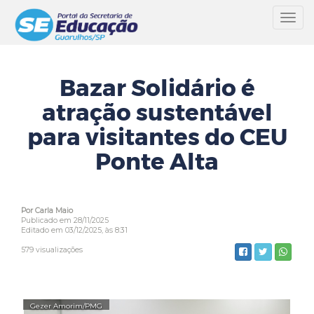
Toggl
navig
Bazar Solidário é
atração sustentável
para visitantes do CEU
Ponte Alta
Por Carla Maio
Publicado em 28/11/2025
Editado em 03/12/2025, às 8:31
579 visualizações