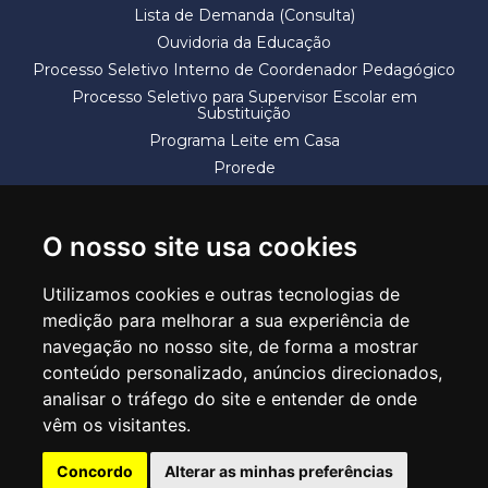
Lista de Demanda (Consulta)
Ouvidoria da Educação
Processo Seletivo Interno de Coordenador Pedagógico
Processo Seletivo para Supervisor Escolar em
Substituição
Programa Leite em Casa
Prorede
Solicitação de Vaga
Termos e Condições
O nosso site usa cookies
Utilizamos cookies e outras tecnologias de
medição para melhorar a sua experiência de
navegação no nosso site, de forma a mostrar
conteúdo personalizado, anúncios direcionados,
SECRETARIA DE EDUCAÇÃO
analisar o tráfego do site e entender de onde
Rua Claudino Barbosa, 313 - Macedo - Guarulhos/SP CEP 07113-040
vêm os visitantes.
Central de Atendimento: *55 11 2475-7300
Concordo
Alterar as minhas preferências