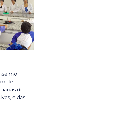
Anselmo
am de
giárias do
ves, e das