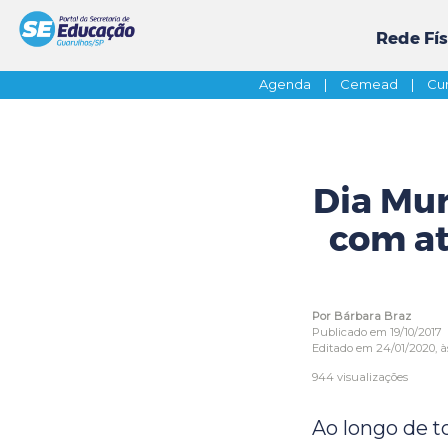
Rede Fís
Agenda
|
Cemead
|
Cur
Dia Mun
com at
Por Bárbara Braz
Publicado em 19/10/2017
Editado em 24/01/2020, às
944 visualizações
Ao longo de t