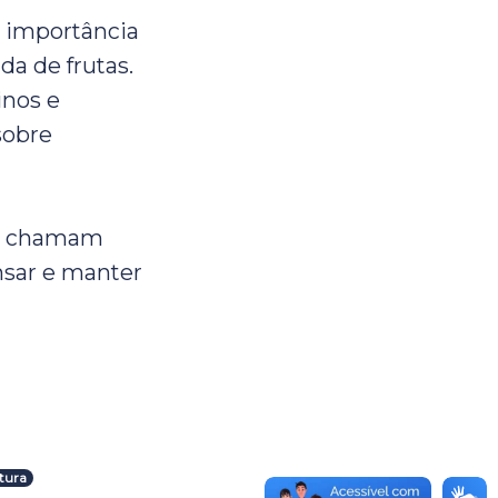
a importância
da de frutas.
inos e
sobre
ém chamam
nsar e manter
itura