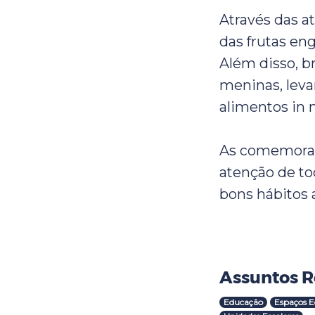
Através das a
das frutas en
Além disso, 
meninas, lev
alimentos in 
As comemora
atenção de t
bons hábitos a
Assuntos R
Educação
Espaços E