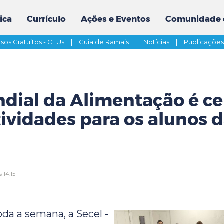
ica
Currículo
Ações e Eventos
Comunidade 
sos Gratuitos - CEUs
|
Guia de Ramais
|
Notícias
|
Publicaçõe
dial da Alimentação é c
ividades para os alunos 
 14:15
oda a semana, a Secel -