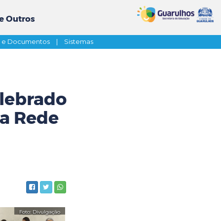
e Outros
s e Documentos
|
Sistemas
elebrado
da Rede