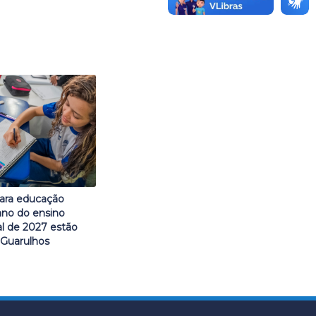
para educação
º ano do ensino
l de 2027 estão
 Guarulhos