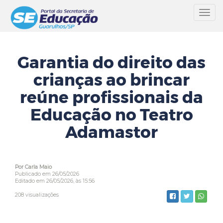
Toggl
navig
Garantia do direito das
crianças ao brincar
reúne profissionais da
Educação no Teatro
Adamastor
Por Carla Maio
Publicado em 26/05/2026
Editado em 26/05/2026, às 15:56
208 visualizações