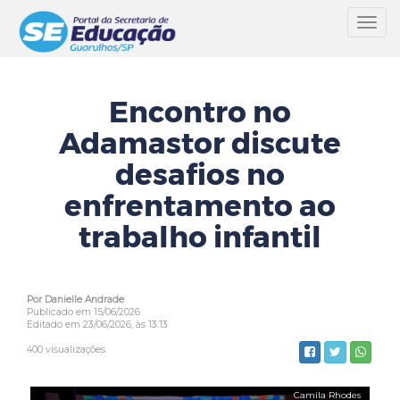
Toggl
navig
Encontro no
Adamastor discute
desafios no
enfrentamento ao
trabalho infantil
Por Danielle Andrade
Publicado em 15/06/2026
Editado em 23/06/2026, às 13:13
400 visualizações