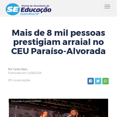
Toggl
navig
Mais de 8 mil pessoas
prestigiam arraial no
CEU Paraíso-Alvorada
Por Carla Maio
Publicado em 24/06/2026
291 visualizações