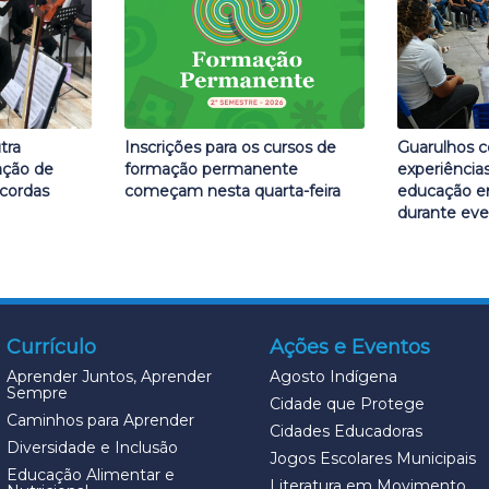
tra
Inscrições para os cursos de
Guarulhos c
ação de
formação permanente
experiência
 cordas
começam nesta quarta-feira
educação e
durante eve
Currículo
Ações e Eventos
Aprender Juntos, Aprender
Agosto Indígena
Sempre
Cidade que Protege
Caminhos para Aprender
Cidades Educadoras
Diversidade e Inclusão
Jogos Escolares Municipais
Educação Alimentar e
Literatura em Movimento