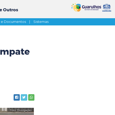
e Outros
s e Documentos
|
Sistemas
empate