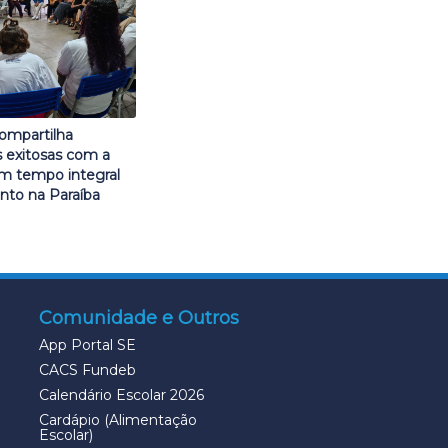
ompartilha
s exitosas com a
m tempo integral
nto na Paraíba
Comunidade e Outros
App Portal SE
CACS Fundeb
Calendário Escolar 2026
Cardápio (Alimentação
Escolar)