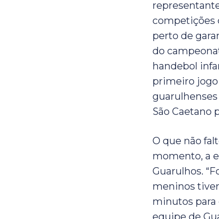
representante
competições 
perto de gara
do campeonat
handebol infa
primeiro jogo 
guarulhenses
São Caetano pe
O que não fal
momento, a e
Guarulhos. “F
meninos tiver
minutos para o
equipe de Gua