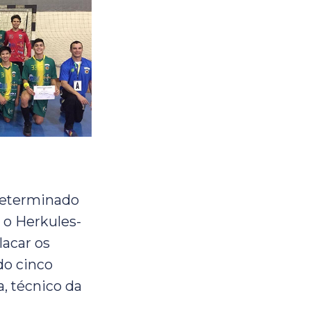
 determinado
 o Herkules-
lacar os
do cinco
a, técnico da