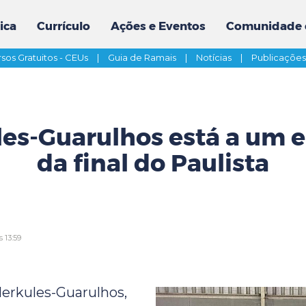
ica
Currículo
Ações e Eventos
Comunidade 
sos Gratuitos - CEUs
|
Guia de Ramais
|
Notícias
|
Publicaçõe
les-Guarulhos está a um 
da final do Paulista
 13:59
erkules-Guarulhos,