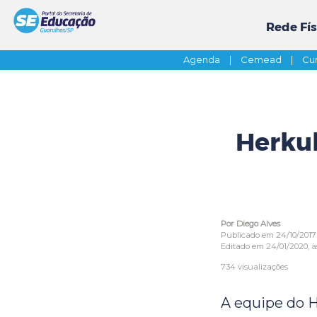
Rede Fís
Agenda
|
Cemead
|
Cur
Herku
Por Diego Alves
Publicado em 24/10/2017
Editado em 24/01/2020, às
734 visualizações
A equipe do H