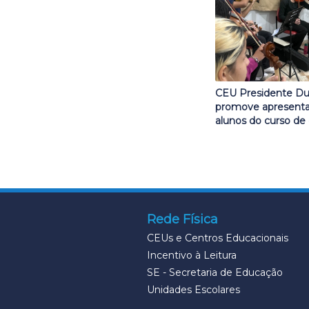
CEU Presidente Du
promove apresent
alunos do curso de
Rede Física
CEUs e Centros Educacionais
Incentivo à Leitura
SE - Secretaria de Educação
Unidades Escolares