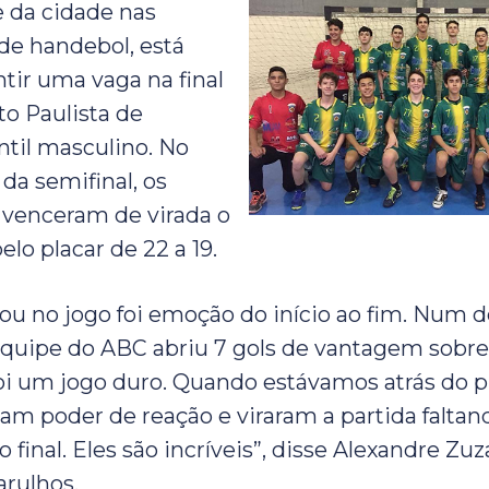
 da cidade nas
de handebol, está
ntir uma vaga na final
o Paulista de
ntil masculino. No
da semifinal, os
 venceram de virada o
lo placar de 22 a 19.
tou no jogo foi emoção do início ao fim. Num
quipe do ABC abriu 7 gols de vantagem sobre
oi um jogo duro. Quando estávamos atrás do p
am poder de reação e viraram a partida faltan
 final. Eles são incríveis”, disse Alexandre Zuz
rulhos.