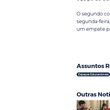
O segundo con
segunda-feira
um empate par
Assuntos R
Espaços Educacionais
Outras Notí