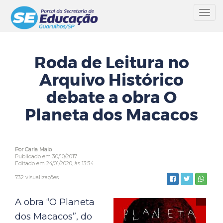
Toggl
navig
Roda de Leitura no
Arquivo Histórico
debate a obra O
Planeta dos Macacos
Por Carla Maio
Publicado em 30/10/2017
Editado em 24/01/2020, às 13:34
732 visualizações
A obra “O Planeta
dos Macacos”, do