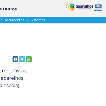
e Outros
s e Documentos
|
Sistemas
recicláveis,
e aparelhos
 escola).