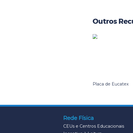
Outros Rec
Placa de Eucatex
Rede Física
CEUs e Centros Educacionais