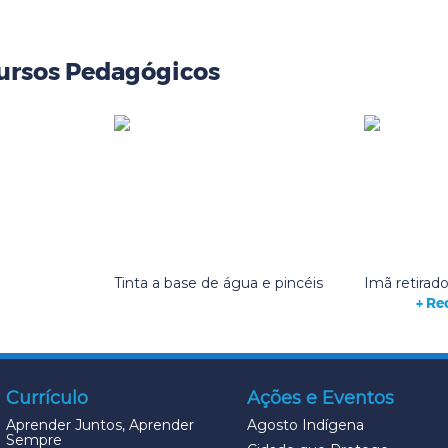
ursos Pedagógicos
Tinta a base de água e pincéis
Imã retirad
+ Re
Currículo
Ações e Eventos
Aprender Juntos, Aprender
Agosto Indígena
Sempre