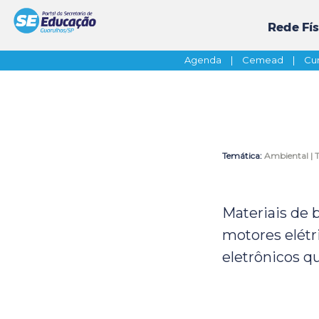
Rede Fís
Agenda
|
Cemead
|
Cur
Temática:
Ambiental |
Materiais de b
motores elétr
eletrônicos q