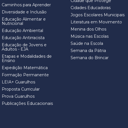
Cidade que Protege
Caminhos para Aprender
Cidades Educadoras
Diversidade e Inclusão
Jogos Escolares Municipais
Educação Alimentar e
Literatura em Movimento
Nutricional
Menina dos Olhos
Educação Ambiental
Música nas Escolas
Educação Antirracista
Saúde na Escola
Educação de Jovens e
Adultos - EJA
Semana da Pátria
Etapas e Modalidades de
Semana do Brincar
Ensino
Expedição Matemática
Formação Permanente
LEIA+ Guarulhos
Proposta Curricular
Prova Guarulhos
Publicações Educacionais