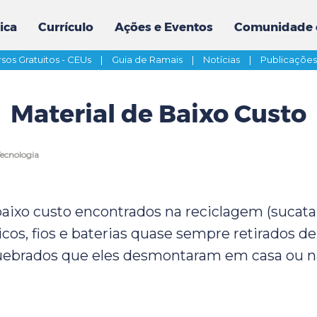
ica
Currículo
Ações e Eventos
Comunidade 
sos Gratuitos - CEUs
|
Guia de Ramais
|
Notícias
|
Publicaçõe
Material de Baixo Custo
Tecnologia
aixo custo encontrados na reciclagem (sucata, 
icos, fios e baterias quase sempre retirados d
uebrados que eles desmontaram em casa ou na