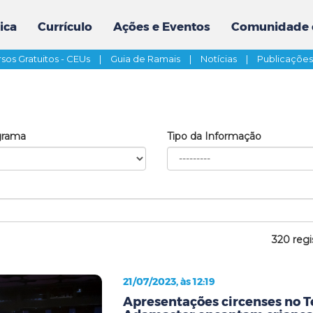
ica
Currículo
Ações e Eventos
Comunidade 
sos Gratuitos - CEUs
|
Guia de Ramais
|
Notícias
|
Publicaçõe
grama
Tipo da Informação
320 regi
21/07/2023, às 12:19
Apresentações circenses no T