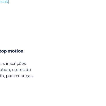
mais]
stop motion
as inscrições
otion, oferecido
9h, para crianças