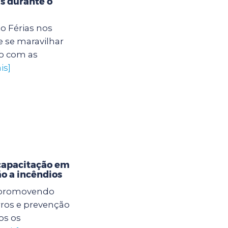
s durante o
to Férias nos
 se maravilhar
o com as
is]
capacitação em
o a incêndios
á promovendo
rros e prevenção
os os