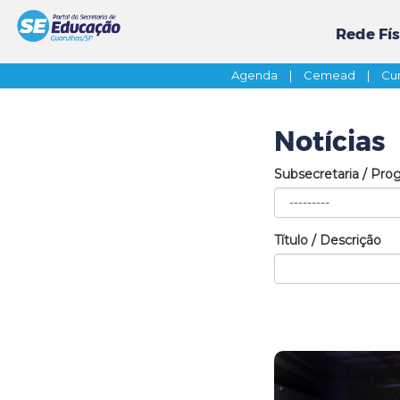
Rede Fís
Agenda
|
Cemead
|
Cur
Notícias
Subsecretaria / Pro
Título / Descrição