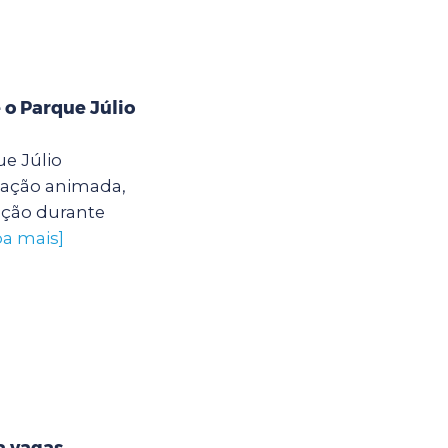
 o Parque Júlio
e Júlio
ação animada,
ação durante
ba mais]
a vagas