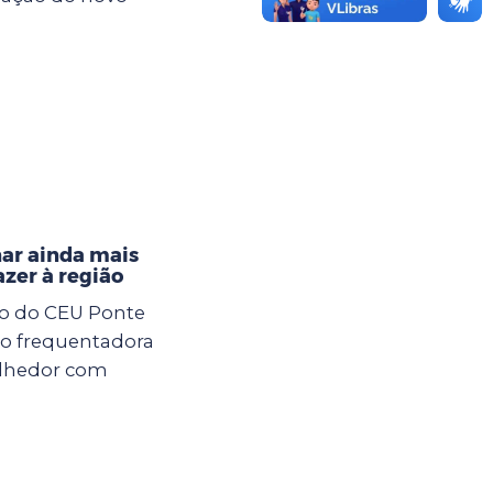
nar ainda mais
azer à região
xo do CEU Ponte
ção frequentadora
olhedor com