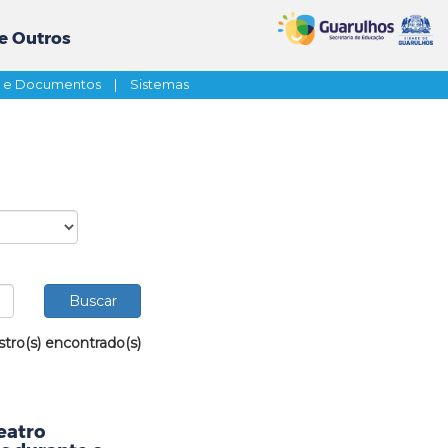
e Outros
s e Documentos
|
Sistemas
stro(s) encontrado(s)
eatro