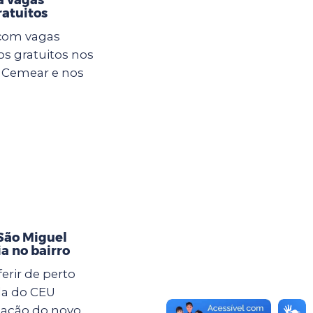
atuitos
 com vagas
os gratuitos nos
o Cemear e nos
São Miguel
ia no bairro
rir de perto
da do CEU
lação do novo