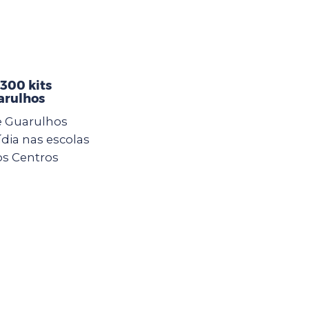
 300 kits
arulhos
e Guarulhos
ídia nas escolas
os Centros