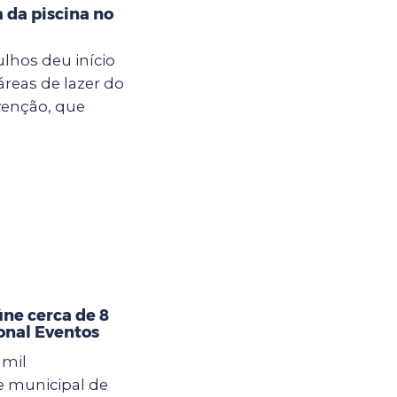
a da piscina no
ulhos deu início
áreas de lazer do
venção, que
úne cerca de 8
ional Eventos
 mil
e municipal de