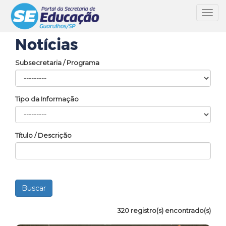
Toggl
navig
Notícias
Subsecretaria / Programa
Tipo da Informação
Título / Descrição
320 registro(s) encontrado(s)