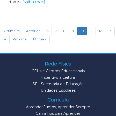
idade...
[saiba mais]
(current)
« Primeira
Anterior
6
7
8
9
10
11
12
13
14
Próxima
Última »
Rede Física
CEUs e Centros Educacionais
Incentivo à Leitura
SE - Secretaria de Educação
Unidades Escolares
Currículo
Aprender Juntos, Aprender Sempre
Caminhos para Aprender