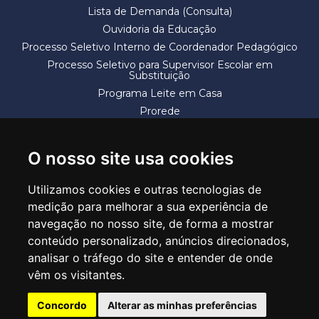
Lista de Demanda (Consulta)
Ouvidoria da Educação
Processo Seletivo Interno de Coordenador Pedagógico
Processo Seletivo para Supervisor Escolar em
Substituição
Programa Leite em Casa
Prorede
Solicitação de Vaga
Termos e Condições
O nosso site usa cookies
Utilizamos cookies e outras tecnologias de
medição para melhorar a sua experiência de
navegação no nosso site, de forma a mostrar
conteúdo personalizado, anúncios direcionados,
SECRETARIA DE EDUCAÇÃO
analisar o tráfego do site e entender de onde
Rua Claudino Barbosa, 313 - Macedo - Guarulhos/SP CEP 07113-040
vêm os visitantes.
Central de Atendimento: *55 11 2475-7300
Concordo
Alterar as minhas preferências