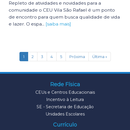
Repleto de atividades e novidades para a
comunidade o CEU Vila São Rafael é um ponto
de encontro para quem busca qualidade de vida
e lazer. O espa...
[saiba mais]
(current)
1
2
3
4
5
Próxima
Última »
Rede Física
CEUs e Centros Educacionais
Incentivo à Leitura
SE - Secretaria de Educação
Unidades Escolares
Currículo