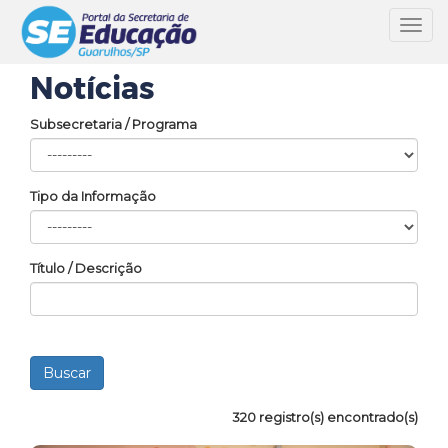
Toggl
navig
Notícias
Subsecretaria / Programa
Tipo da Informação
Título / Descrição
320 registro(s) encontrado(s)