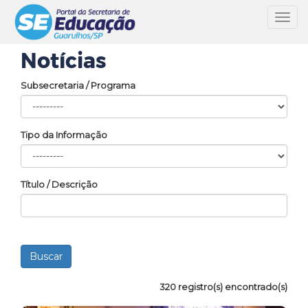
Toggl
navig
Notícias
Subsecretaria / Programa
Tipo da Informação
Título / Descrição
320 registro(s) encontrado(s)