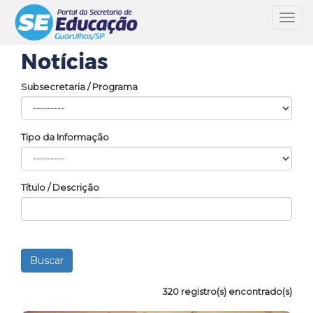
Toggl
navig
Notícias
Subsecretaria / Programa
Tipo da Informação
Título / Descrição
320 registro(s) encontrado(s)