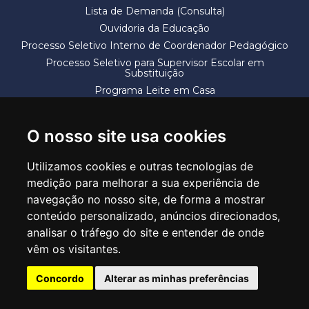
Lista de Demanda (Consulta)
Ouvidoria da Educação
Processo Seletivo Interno de Coordenador Pedagógico
Processo Seletivo para Supervisor Escolar em
Substituição
Programa Leite em Casa
Solicitação de Vaga
Termos e Condições
O nosso site usa cookies
Utilizamos cookies e outras tecnologias de
medição para melhorar a sua experiência de
navegação no nosso site, de forma a mostrar
conteúdo personalizado, anúncios direcionados,
SECRETARIA DE EDUCAÇÃO
analisar o tráfego do site e entender de onde
Rua Claudino Barbosa, 313 - Macedo - Guarulhos/SP CEP 07113-040
vêm os visitantes.
Central de Atendimento: *55 11 2475-7300
Concordo
Alterar as minhas preferências
PT