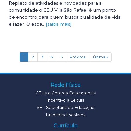
Repleto de atividades e novidades para a
comunidade o CEU Vila São Rafael é um ponto
de encontro para quem busca qualidade de vida
e lazer. O espa...
[saiba mais]
(current)
1
2
3
4
5
Próxima
Última »
Rede Física
CEUs e Centros Educacionais
Incentivo à Leitura
SE - Secretaria de Educação
Unidades Escolares
Currículo