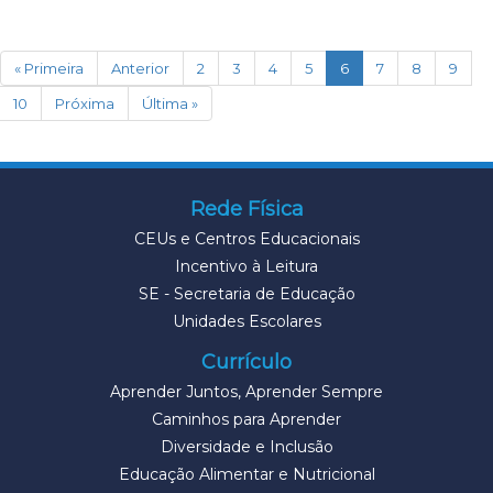
(current)
« Primeira
Anterior
2
3
4
5
6
7
8
9
10
Próxima
Última »
Rede Física
CEUs e Centros Educacionais
Incentivo à Leitura
SE - Secretaria de Educação
Unidades Escolares
Currículo
Aprender Juntos, Aprender Sempre
Caminhos para Aprender
Diversidade e Inclusão
Educação Alimentar e Nutricional