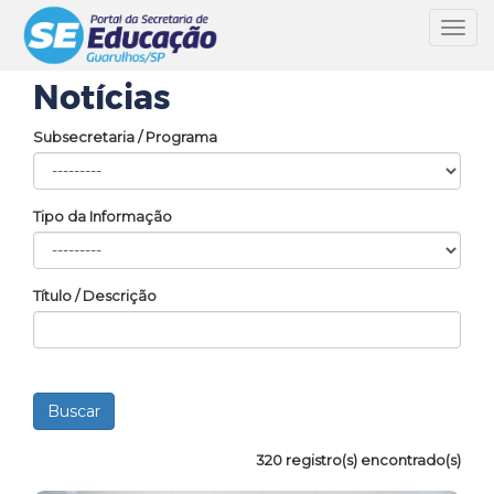
Toggl
navig
Notícias
Subsecretaria / Programa
Tipo da Informação
Título / Descrição
320 registro(s) encontrado(s)