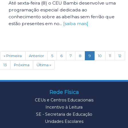
Até sexta-feira (8) o CEU Bambi desenvolve uma
programação especial dedicada ao
conhecimento sobre as abelhas sem ferrão que
estão presentes em no...
[saiba mais]
(current)
« Primeira
Anterior
5
6
7
8
9
10
11
12
13
Próxima
Última »
Rede Física
CEUs e Centros Educacionais
Incentivo à Leitura
SE - Secretaria de Educação
Unidades Escolares