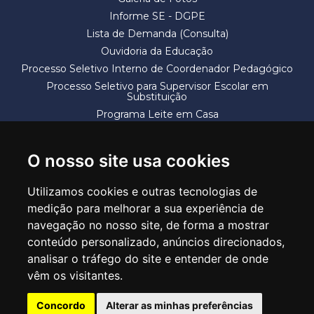
Informe SE - DGPE
Lista de Demanda (Consulta)
Ouvidoria da Educação
Processo Seletivo Interno de Coordenador Pedagógico
Processo Seletivo para Supervisor Escolar em
Substituição
Programa Leite em Casa
Solicitação de Vaga
Termos e Condições
O nosso site usa cookies
Utilizamos cookies e outras tecnologias de
medição para melhorar a sua experiência de
navegação no nosso site, de forma a mostrar
conteúdo personalizado, anúncios direcionados,
SECRETARIA DE EDUCAÇÃO
analisar o tráfego do site e entender de onde
Rua Claudino Barbosa, 313 - Macedo - Guarulhos/SP CEP 07113-040
vêm os visitantes.
Central de Atendimento: *55 11 2475-7300
Concordo
Alterar as minhas preferências