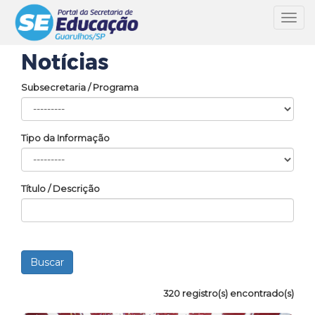
Toggl
navig
Notícias
Subsecretaria / Programa
Tipo da Informação
Título / Descrição
320 registro(s) encontrado(s)