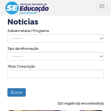
Toggl
navig
Notícias
Subsecretaria / Programa
Tipo da Informação
Título / Descrição
320 registro(s) encontrado(s)