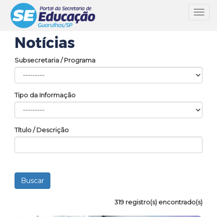
Toggl
navig
Notícias
Subsecretaria / Programa
Tipo da Informação
Título / Descrição
319 registro(s) encontrado(s)