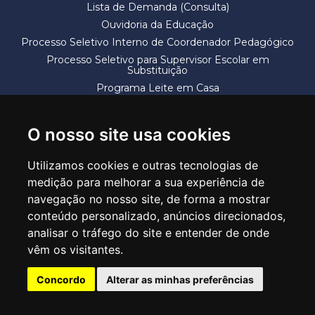
Lista de Demanda (Consulta)
Ouvidoria da Educação
Processo Seletivo Interno de Coordenador Pedagógico
Processo Seletivo para Supervisor Escolar em
Substituição
Programa Leite em Casa
Solicitação de Vaga
Termos e Condições
O nosso site usa cookies
Utilizamos cookies e outras tecnologias de
medição para melhorar a sua experiência de
navegação no nosso site, de forma a mostrar
conteúdo personalizado, anúncios direcionados,
SECRETARIA DE EDUCAÇÃO
analisar o tráfego do site e entender de onde
Rua Claudino Barbosa, 313 - Macedo - Guarulhos/SP CEP 07113-040
vêm os visitantes.
Central de Atendimento: *55 11 2475-7300
Concordo
Alterar as minhas preferências
PT