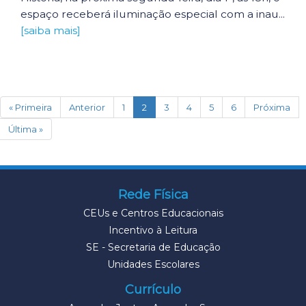
espaço receberá iluminação especial com a inau...
[saiba mais]
(current)
« Primeira
Anterior
1
2
3
4
5
6
Próxima
Última »
Rede Física
CEUs e Centros Educacionais
Incentivo à Leitura
SE - Secretaria de Educação
Unidades Escolares
Currículo