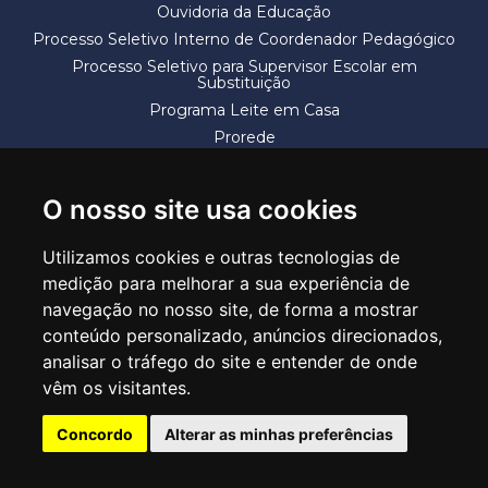
Ouvidoria da Educação
Processo Seletivo Interno de Coordenador Pedagógico
Processo Seletivo para Supervisor Escolar em
Substituição
Programa Leite em Casa
Prorede
Solicitação de Vaga
Termos e Condições
O nosso site usa cookies
Utilizamos cookies e outras tecnologias de
medição para melhorar a sua experiência de
navegação no nosso site, de forma a mostrar
conteúdo personalizado, anúncios direcionados,
SECRETARIA DE EDUCAÇÃO
analisar o tráfego do site e entender de onde
Rua Claudino Barbosa, 313 - Macedo - Guarulhos/SP CEP 07113-040
vêm os visitantes.
Central de Atendimento: *55 11 2475-7300
Concordo
Alterar as minhas preferências
PT