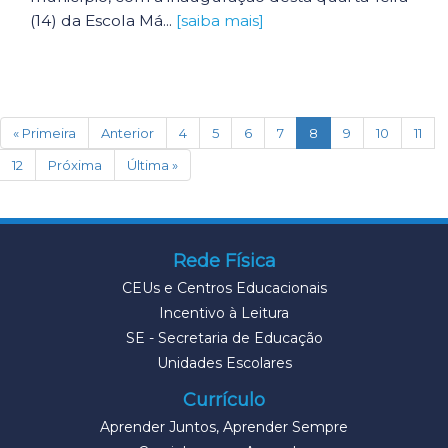
(14) da Escola Má...
[saiba mais]
(current)
« Primeira
Anterior
4
5
6
7
8
9
10
11
12
Próxima
Última »
Rede Física
CEUs e Centros Educacionais
Incentivo à Leitura
SE - Secretaria de Educação
Unidades Escolares
Currículo
Aprender Juntos, Aprender Sempre