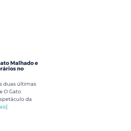
Gato Malhado e
rários no
s duas últimas
e O Gato
spetáculo da
ais]