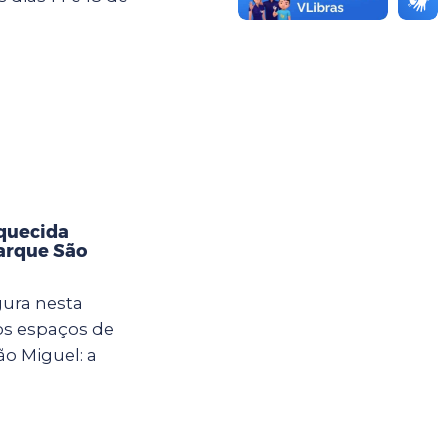
aquecida
Parque São
gura nesta
vos espaços de
ão Miguel: a