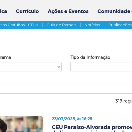
ica
Currículo
Ações e Eventos
Comunidade 
sos Gratuitos - CEUs
|
Guia de Ramais
|
Notícias
|
Publicaçõe
grama
Tipo da Informação
319 regi
23/07/2025, às 16:25
CEU Paraíso-Alvorada promove