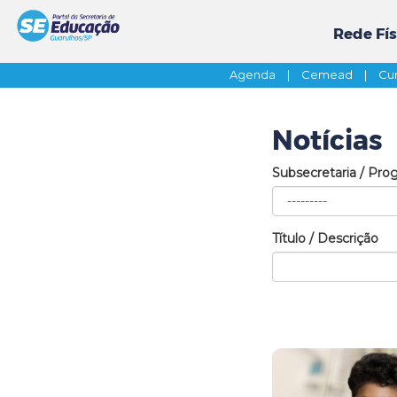
Rede Fís
Agenda
|
Cemead
|
Cur
Notícias
Subsecretaria / Pro
Título / Descrição