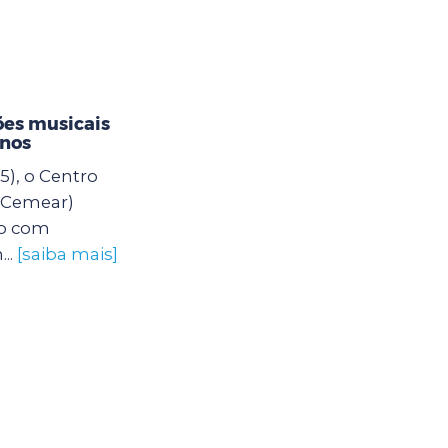
es musicais
unos
5), o Centro
 (Cemear)
o com
..
[saiba mais]