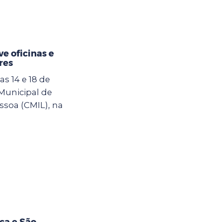
e oficinas e
res
s 14 e 18 de
 Municipal de
ssoa (CMIL), na
ça e São