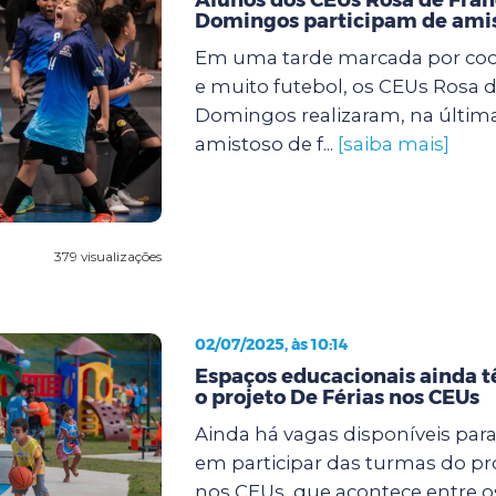
Domingos participam de amis
Em uma tarde marcada por coop
e muito futebol, os CEUs Rosa d
Domingos realizaram, na últi
amistoso de f...
[saiba mais]
379 visualizações
02/07/2025, às 10:14
Espaços educacionais ainda 
o projeto De Férias nos CEUs
Ainda há vagas disponíveis par
em participar das turmas do pro
nos CEUs, que acontece entre os 