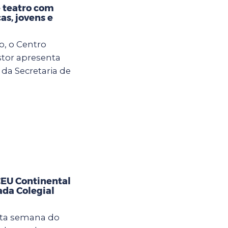
 teatro com
as, jovens e
o, o Centro
tor apresenta
 da Secretaria de
CEU Continental
ada Colegial
sta semana do