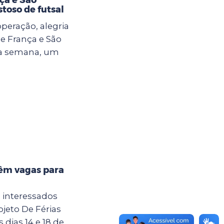
toso de futsal
eração, alegria
e França e São
ma semana, um
têm vagas para
a interessados
jeto De Férias
dias 14 e 18 de