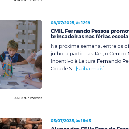
08/07/2025, às 12:19
CMIL Fernando Pessoa promov
brincadeiras nas férias escola
Na próxima semana, entre os dia
julho, a partir das 14h, o Centro
Incentivo à Leitura Fernando Pe
Cidade S...
[saiba mais]
441 visualizações
03/07/2025, às 16:43
Alunos dos CEUs Rosa de Fran