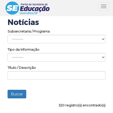
Toggl
navig
Notícias
Subsecretaria / Programa
Tipo da Informação
Título / Descrição
320 registro(s) encontrado(s)