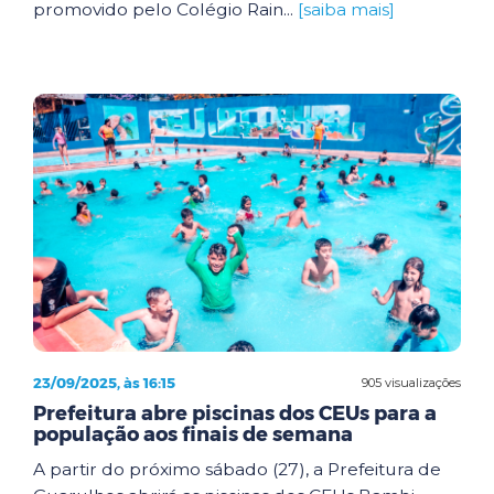
promovido pelo Colégio Rain...
[saiba mais]
23/09/2025, às 16:15
905 visualizações
Prefeitura abre piscinas dos CEUs para a
população aos finais de semana
A partir do próximo sábado (27), a Prefeitura de