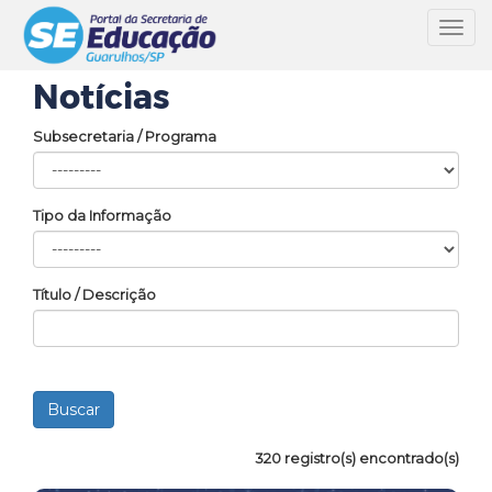
Toggl
navig
Notícias
Subsecretaria / Programa
Tipo da Informação
Título / Descrição
320 registro(s) encontrado(s)