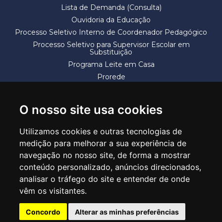
Lista de Demanda (Consulta)
Ouvidoria da Educação
Processo Seletivo Interno de Coordenador Pedagógico
Processo Seletivo para Supervisor Escolar em
Substituição
Programa Leite em Casa
Prorede
Solicitação de Vaga
Termos e Condições
O nosso site usa cookies
Utilizamos cookies e outras tecnologias de
medição para melhorar a sua experiência de
navegação no nosso site, de forma a mostrar
conteúdo personalizado, anúncios direcionados,
SECRETARIA DE EDUCAÇÃO
analisar o tráfego do site e entender de onde
Rua Claudino Barbosa, 313 - Macedo - Guarulhos/SP CEP 07113-040
vêm os visitantes.
Central de Atendimento: *55 11 2475-7300
Concordo
Alterar as minhas preferências