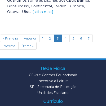
Guarulhos abrirá as piscinas dos CEUs Bambi,
Bonsucesso, Continental, Jardim Cumbica,
Ottawa-Uira...
[saiba mais]
(current)
« Primeira
Anterior
1
2
3
4
5
6
7
Próxima
Última »
Rede Física
CEUs e Centros Educacionais
Incentivo à Leitura
SE - Secretaria de Educação
Unidades Escolares
Currículo