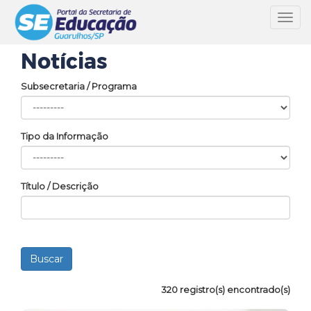
Toggl
navig
Notícias
Subsecretaria / Programa
Tipo da Informação
Título / Descrição
320 registro(s) encontrado(s)