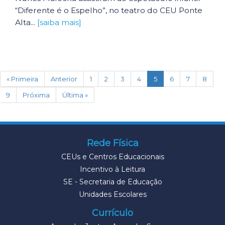
“Diferente é o Espelho”, no teatro do CEU Ponte
Alta...
[saiba mais]
(current)
« Primeira
Anterior
1
2
3
4
5
6
7
8
9
Próxima
Última »
Rede Física
CEUs e Centros Educacionais
Incentivo à Leitura
SE - Secretaria de Educação
Unidades Escolares
Currículo