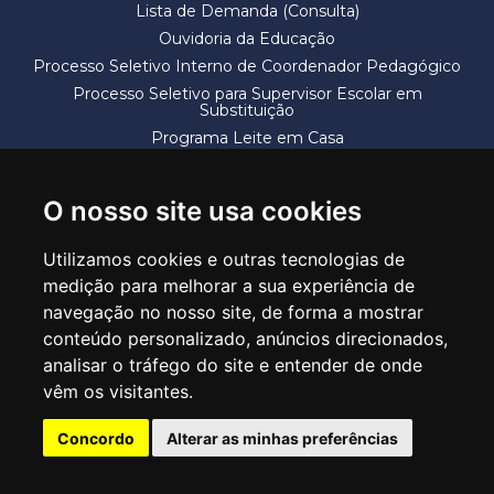
Lista de Demanda (Consulta)
Ouvidoria da Educação
Processo Seletivo Interno de Coordenador Pedagógico
Processo Seletivo para Supervisor Escolar em
Substituição
Programa Leite em Casa
Solicitação de Vaga
Termos e Condições
O nosso site usa cookies
Utilizamos cookies e outras tecnologias de
medição para melhorar a sua experiência de
navegação no nosso site, de forma a mostrar
conteúdo personalizado, anúncios direcionados,
SECRETARIA DE EDUCAÇÃO
analisar o tráfego do site e entender de onde
Rua Claudino Barbosa, 313 - Macedo - Guarulhos/SP CEP 07113-040
vêm os visitantes.
Central de Atendimento: *55 11 2475-7300
Concordo
Alterar as minhas preferências
PT