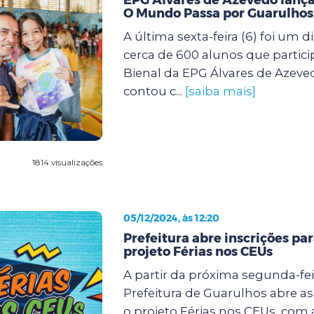
O Mundo Passa por Guarulhos
A última sexta-feira (6) foi um d
cerca de 600 alunos que partic
Bienal da EPG Álvares de Azeve
contou c...
[saiba mais]
1814 visualizações
05/12/2024, às 12:20
Prefeitura abre inscrições pa
projeto Férias nos CEUs
A partir da próxima segunda-feir
Prefeitura de Guarulhos abre as
o projeto Férias nos CEUs, com 