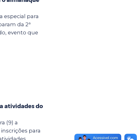
ia especial para
iparam da 2ª
do, evento que
ra atividades do
a (9) a
 inscrições para
atividades