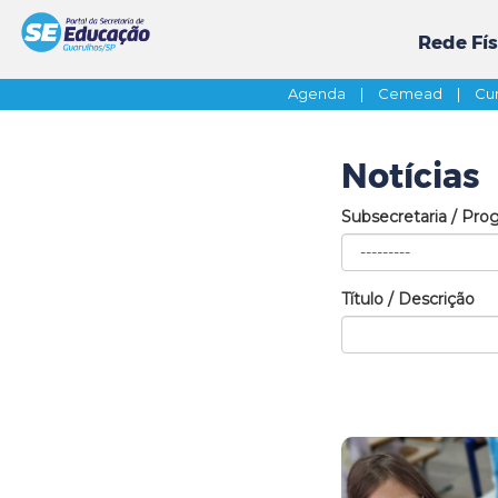
Rede Fís
Agenda
|
Cemead
|
Cur
Notícias
Subsecretaria / Pro
Título / Descrição