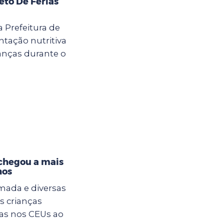
eto De Férias
a Prefeitura de
tação nutritiva
anças durante o
 chegou a mais
hos
mada e diversas
s crianças
ias nos CEUs ao