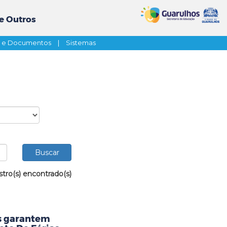
e Outros
s e Documentos
|
Sistemas
stro(s) encontrado(s)
as garantem