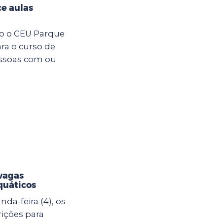
e aulas
ro o CEU Parque
ara o curso de
essoas com ou
vagas
quáticos
da-feira (4), os
rições para