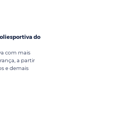
oliesportiva do
iva com mais
ança, a partir
nos e demais