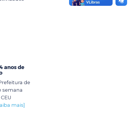
4 anos de
o
Prefeitura de
e semana
o CEU
saiba mais]