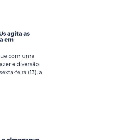
s agita as
na em
egue com uma
azer e diversão
xta-feira (13), a
a o almanaque