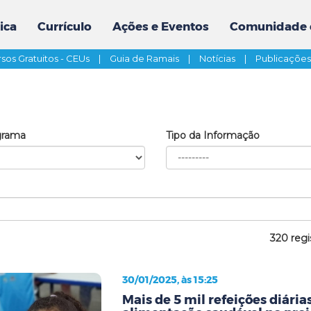
ica
Currículo
Ações e Eventos
Comunidade 
sos Gratuitos - CEUs
|
Guia de Ramais
|
Notícias
|
Publicaçõe
grama
Tipo da Informação
320 regi
30/01/2025, às 15:25
Mais de 5 mil refeições diári