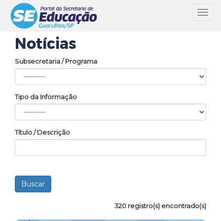
Toggl
navig
Notícias
Subsecretaria / Programa
Tipo da Informação
Título / Descrição
320 registro(s) encontrado(s)