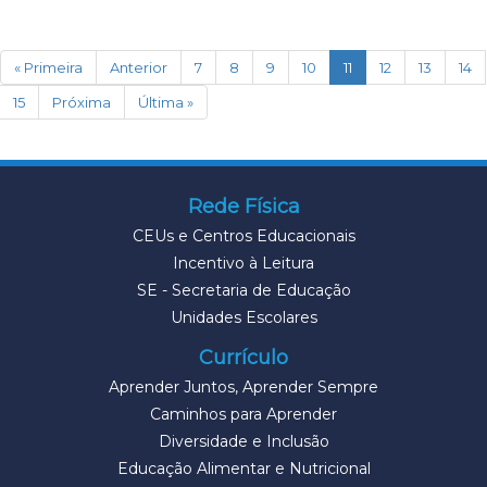
(current)
« Primeira
Anterior
7
8
9
10
11
12
13
14
15
Próxima
Última »
Rede Física
CEUs e Centros Educacionais
Incentivo à Leitura
SE - Secretaria de Educação
Unidades Escolares
Currículo
Aprender Juntos, Aprender Sempre
Caminhos para Aprender
Diversidade e Inclusão
Educação Alimentar e Nutricional