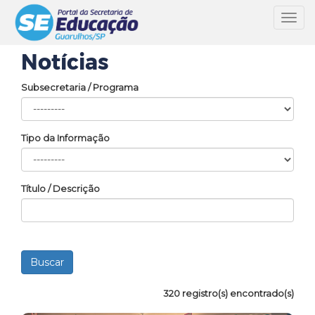
Toggl
navig
Notícias
Subsecretaria / Programa
Tipo da Informação
Título / Descrição
320 registro(s) encontrado(s)