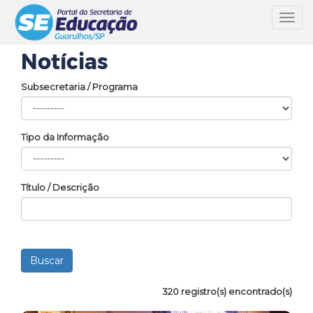
Toggl
navig
Notícias
Subsecretaria / Programa
Tipo da Informação
Título / Descrição
320 registro(s) encontrado(s)