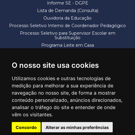
Informe SE - DGPE
Lista de Demanda (Consulta)
Ouvidoria da Educação
Processo Seletivo Interno de Coordenador Pedagógico
Processo Seletivo para Supervisor Escolar em
Substituição
Programa Leite em Casa
Solicitação de Vaga
Termos e Condições
O nosso site usa cookies
Utilizamos cookies e outras tecnologias de
medição para melhorar a sua experiência de
navegação no nosso site, de forma a mostrar
conteúdo personalizado, anúncios direcionados,
SECRETARIA DE EDUCAÇÃO
analisar o tráfego do site e entender de onde
Rua Claudino Barbosa, 313 - Macedo - Guarulhos/SP CEP 07113-040
vêm os visitantes.
Central de Atendimento: *55 11 2475-7300
Concordo
Alterar as minhas preferências