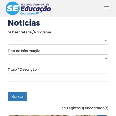
Toggl
navig
Notícias
Subsecretaria / Programa
Tipo da Informação
Título / Descrição
319 registro(s) encontrado(s)