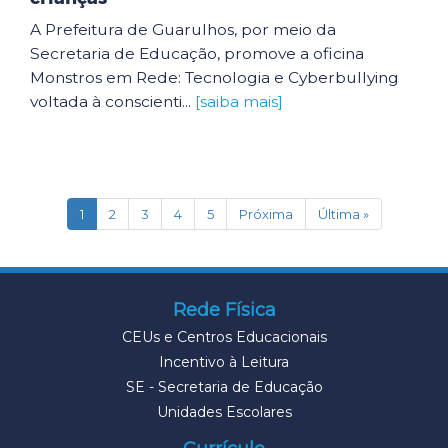
A Prefeitura de Guarulhos, por meio da
Secretaria de Educação, promove a oficina
Monstros em Rede: Tecnologia e Cyberbullying
voltada à conscienti...
[saiba mais]
(current)
1
2
3
4
5
Próxima
Última »
Rede Física
CEUs e Centros Educacionais
Incentivo à Leitura
SE - Secretaria de Educação
Unidades Escolares