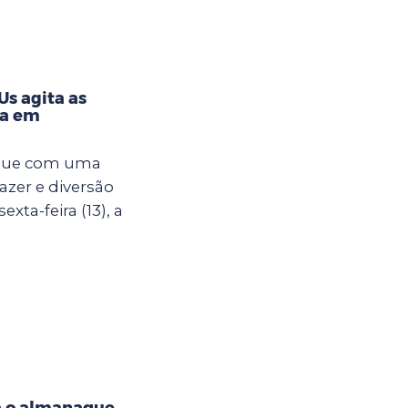
s agita as
na em
egue com uma
azer e diversão
xta-feira (13), a
a o almanaque