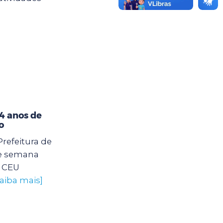
4 anos de
o
Prefeitura de
e semana
o CEU
saiba mais]