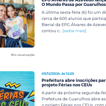
O Mundo Passa por Guarulhos
A última sexta-feira (6) foi um d
cerca de 600 alunos que partic
Bienal da EPG Álvares de Azeve
contou c...
[saiba mais]
1814 visualizações
05/12/2024, às 12:20
Prefeitura abre inscrições pa
projeto Férias nos CEUs
A partir da próxima segunda-feir
Prefeitura de Guarulhos abre as
o projeto Férias nos CEUs, com 