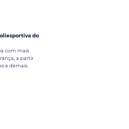
oliesportiva do
iva com mais
ança, a partir
nos e demais