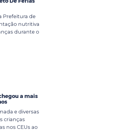
eto De Férias
a Prefeitura de
tação nutritiva
anças durante o
 chegou a mais
hos
mada e diversas
s crianças
ias nos CEUs ao