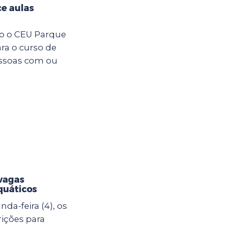
e aulas
ro o CEU Parque
ara o curso de
essoas com ou
vagas
quáticos
da-feira (4), os
rições para