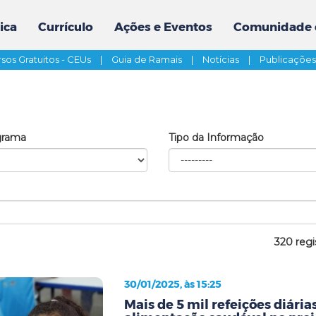
ica
Currículo
Ações e Eventos
Comunidade 
sos Gratuitos - CEUs
|
Guia de Ramais
|
Notícias
|
Publicaçõe
grama
Tipo da Informação
320 regi
30/01/2025, às 15:25
Mais de 5 mil refeições diári