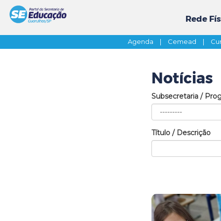
Rede Fís
Agenda
|
Cemead
|
Cur
Notícias
Subsecretaria / Pro
Título / Descrição