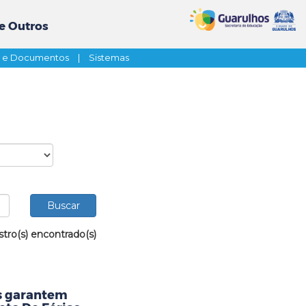
e Outros
s e Documentos
|
Sistemas
stro(s) encontrado(s)
as garantem