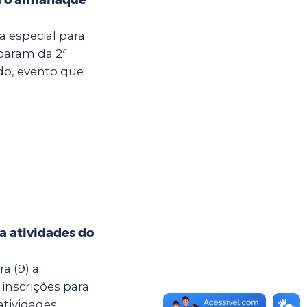
ia especial para
iparam da 2ª
do, evento que
ra atividades do
a (9) a
 inscrições para
atividades