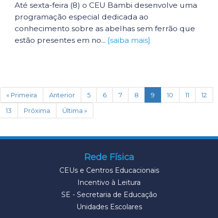
Até sexta-feira (8) o CEU Bambi desenvolve uma
programação especial dedicada ao
conhecimento sobre as abelhas sem ferrão que
estão presentes em no...
[saiba mais]
(current)
« Primeira
Anterior
5
6
7
8
9
10
11
12
13
Próxima
Última »
Rede Física
CEUs e Centros Educacionais
Incentivo à Leitura
SE - Secretaria de Educação
Unidades Escolares