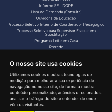
Informe SE - DGPE
Lista de Demanda (Consulta)
Ouvidoria da Educação
Processo Seletivo Interno de Coordenador Pedagógico
Processo Seletivo para Supervisor Escolar em
Substituição
Programa Leite em Casa
Prorede
Solicitação de Vaga
Termos e Condições
O nosso site usa cookies
Utilizamos cookies e outras tecnologias de
medição para melhorar a sua experiência de
navegação no nosso site, de forma a mostrar
conteúdo personalizado, anúncios direcionados,
SECRETARIA DE EDUCAÇÃO
analisar o tráfego do site e entender de onde
Rua Claudino Barbosa, 313 - Macedo - Guarulhos/SP CEP 07113-040
vêm os visitantes.
Central de Atendimento: *55 11 2475-7300