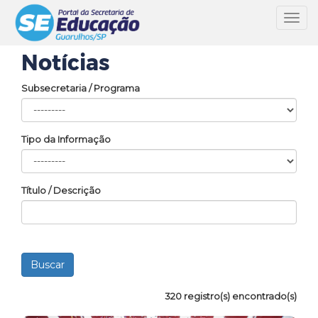
Toggl
navig
Notícias
Subsecretaria / Programa
Tipo da Informação
Título / Descrição
320 registro(s) encontrado(s)