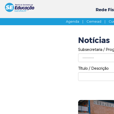
Rede Fís
Agenda
|
Cemead
|
Cur
Notícias
Subsecretaria / Pro
Título / Descrição