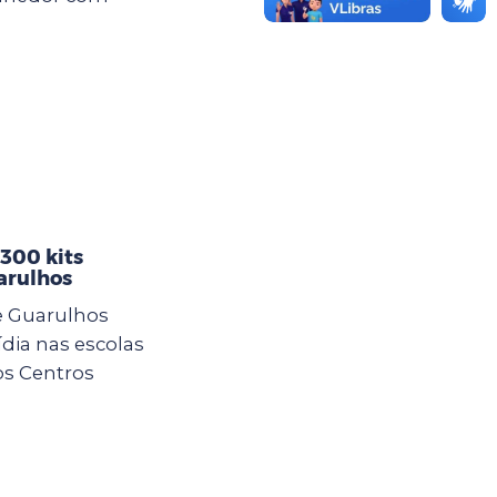
 300 kits
arulhos
e Guarulhos
ídia nas escolas
os Centros