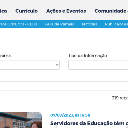
ica
Currículo
Ações e Eventos
Comunidade 
sos Gratuitos - CEUs
|
Guia de Ramais
|
Notícias
|
Publicaçõe
grama
Tipo da Informação
319 regi
07/07/2023, às 16:58
Servidores da Educação têm 