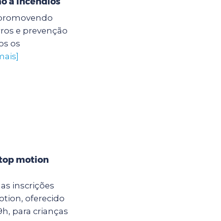
o a incêndios
á promovendo
rros e prevenção
os os
mais]
stop motion
as inscrições
otion, oferecido
9h, para crianças