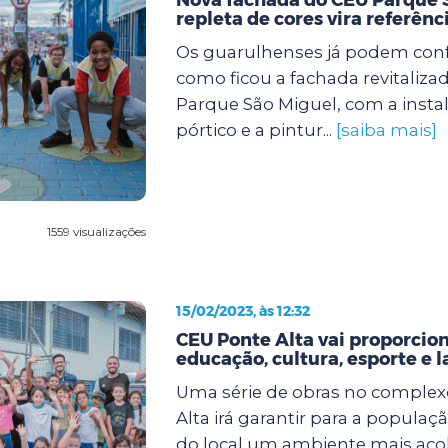
repleta de cores vira referênc
Os guarulhenses já podem confe
como ficou a fachada revitaliza
Parque São Miguel, com a insta
pórtico e a pintur...
[saiba mais]
1559 visualizações
15/02/2023, às 12:32
CEU Ponte Alta vai proporcio
educação, cultura, esporte e l
Uma série de obras no comple
Alta irá garantir para a popula
do local um ambiente mais ac