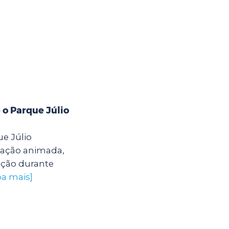
 o Parque Júlio
e Júlio
ação animada,
ação durante
ba mais]