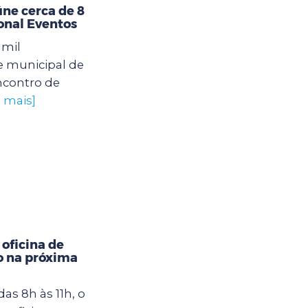
úne cerca de 8
ional Eventos
 mil
e municipal de
ncontro de
a mais]
oficina de
o na próxima
das 8h às 11h, o