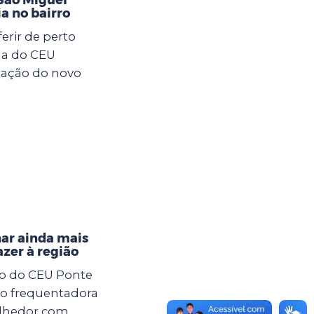
ia no bairro
rir de perto
da do CEU
lação do novo
nar ainda mais
azer à região
xo do CEU Ponte
ção frequentadora
olhedor com