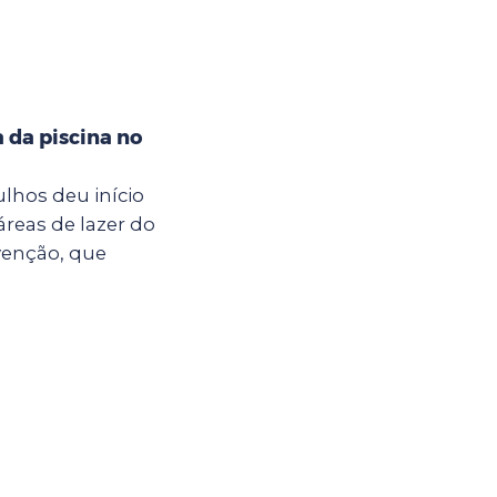
a da piscina no
ulhos deu início
áreas de lazer do
venção, que