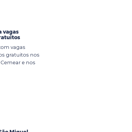
a vagas
atuitos
 com vagas
os gratuitos nos
o Cemear e nos
São Miguel