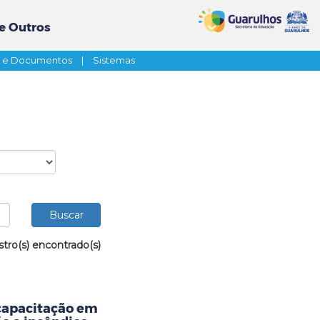
e Outros
s e Documentos
|
Sistemas
stro(s) encontrado(s)
capacitação em