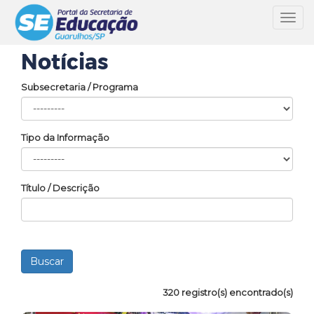
Toggl
navig
Notícias
Subsecretaria / Programa
Tipo da Informação
Título / Descrição
320 registro(s) encontrado(s)