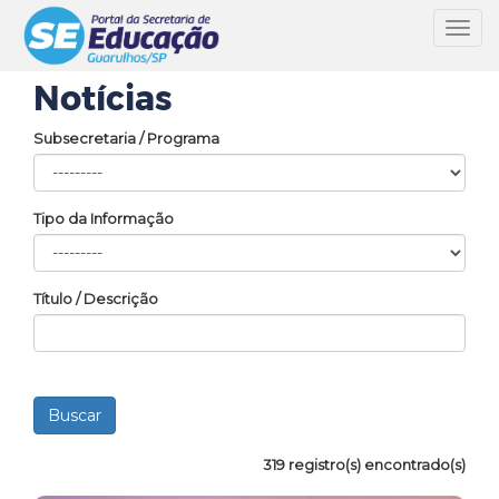
Toggl
navig
Notícias
Subsecretaria / Programa
Tipo da Informação
Título / Descrição
319 registro(s) encontrado(s)